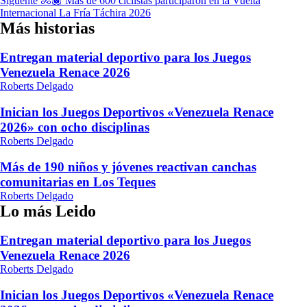
Siguente
🚴🏿​ Más de 600 ciclistas participaron en la Vuelta
entradas
Internacional La Fría Táchira 2026
Más historias
Entregan material deportivo para los Juegos
Venezuela Renace 2026
Roberts Delgado
Inician los Juegos Deportivos «Venezuela Renace
2026» con ocho disciplinas
Roberts Delgado
Más de 190 niños y jóvenes reactivan canchas
comunitarias en Los Teques
Roberts Delgado
Lo más Leido
Entregan material deportivo para los Juegos
Venezuela Renace 2026
Roberts Delgado
Inician los Juegos Deportivos «Venezuela Renace