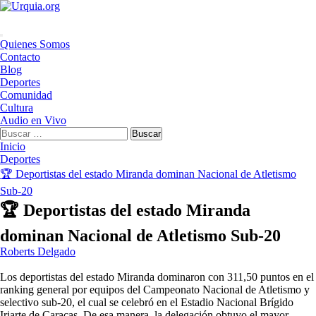
Saltar
al
contenido
Menú
Quienes Somos
principal
Contacto
Blog
Deportes
Comunidad
Cultura
Audio en Vivo
Buscar:
Inicio
Deportes
🏆​ Deportistas del estado Miranda dominan Nacional de Atletismo
Sub-20
🏆​ Deportistas del estado Miranda
dominan Nacional de Atletismo Sub-20
Roberts Delgado
Los deportistas del estado Miranda dominaron con 311,50 puntos en el
ranking general por equipos del Campeonato Nacional de Atletismo y
selectivo sub-20, el cual se celebró en el Estadio Nacional Brígido
Iriarte de Caracas. De esa manera, la delegación obtuvo el mayor