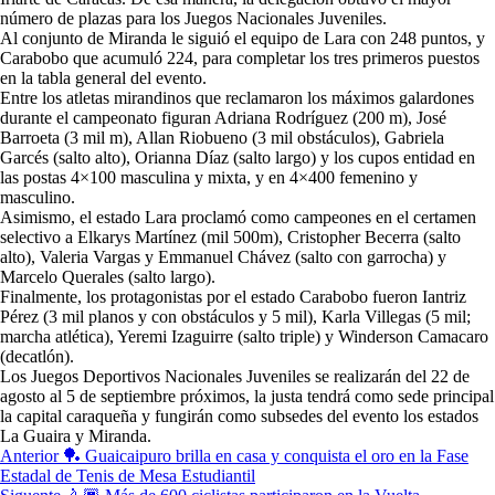
número de plazas para los Juegos Nacionales Juveniles.
Al conjunto de Miranda le siguió el equipo de Lara con 248 puntos, y
Carabobo que acumuló 224, para completar los tres primeros puestos
en la tabla general del evento.
Entre los atletas mirandinos que reclamaron los máximos galardones
durante el campeonato figuran Adriana Rodríguez (200 m), José
Barroeta (3 mil m), Allan Riobueno (3 mil obstáculos), Gabriela
Garcés (salto alto), Orianna Díaz (salto largo) y los cupos entidad en
las postas 4×100 masculina y mixta, y en 4×400 femenino y
masculino.
Asimismo, el estado Lara proclamó como campeones en el certamen
selectivo a Elkarys Martínez (mil 500m), Cristopher Becerra (salto
alto), Valeria Vargas y Emmanuel Chávez (salto con garrocha) y
Marcelo Querales (salto largo).
Finalmente, los protagonistas por el estado Carabobo fueron Iantriz
Pérez (3 mil planos y con obstáculos y 5 mil), Karla Villegas (5 mil;
marcha atlética), Yeremi Izaguirre (salto triple) y Winderson Camacaro
(decatlón).
Los Juegos Deportivos Nacionales Juveniles se realizarán del 22 de
agosto al 5 de septiembre próximos, la justa tendrá como sede principal
la capital caraqueña y fungirán como subsedes del evento los estados
La Guaira y Miranda.
Navegación
Anterior
🏓​ Guaicaipuro brilla en casa y conquista el oro en la Fase
Estadal de Tenis de Mesa Estudiantil
de