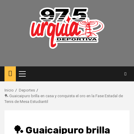
Saltar
al
contenido
Menú
principal
Inicio
Deportes
🏓​ Guaicaipuro brilla en casa y conquista el oro en la Fase Estadal de
Tenis de Mesa Estudiantil
🏓​ Guaicaipuro brilla