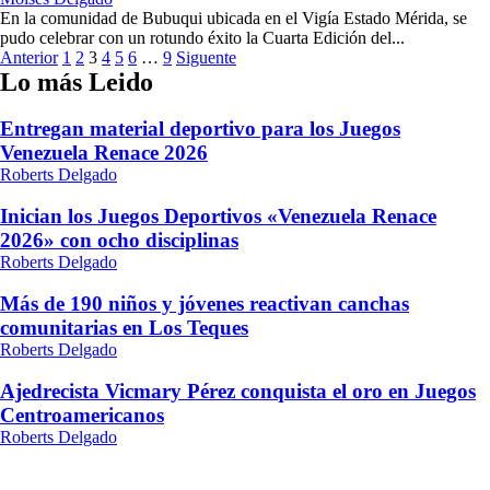
En la comunidad de Bubuqui ubicada en el Vigía Estado Mérida, se
pudo celebrar con un rotundo éxito la Cuarta Edición del...
Paginación
Anterior
1
2
3
4
5
6
…
9
Siguente
Lo más Leido
de
entradas
Entregan material deportivo para los Juegos
Venezuela Renace 2026
Roberts Delgado
Inician los Juegos Deportivos «Venezuela Renace
2026» con ocho disciplinas
Roberts Delgado
Más de 190 niños y jóvenes reactivan canchas
comunitarias en Los Teques
Roberts Delgado
Ajedrecista Vicmary Pérez conquista el oro en Juegos
Centroamericanos
Roberts Delgado