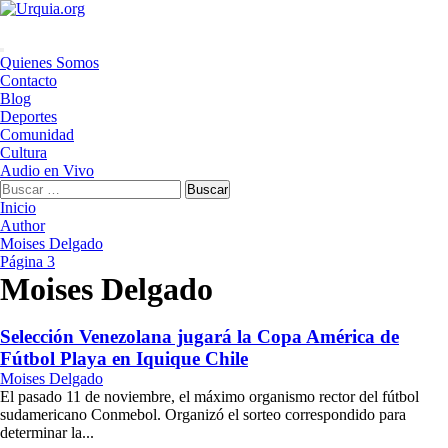
Saltar
al
contenido
Menú
Quienes Somos
principal
Contacto
Blog
Deportes
Comunidad
Cultura
Audio en Vivo
Buscar:
Inicio
Author
Moises Delgado
Página 3
Moises Delgado
Selección Venezolana jugará la Copa América de
Fútbol Playa en Iquique Chile
Moises Delgado
El pasado 11 de noviembre, el máximo organismo rector del fútbol
sudamericano Conmebol. Organizó el sorteo correspondido para
determinar la...