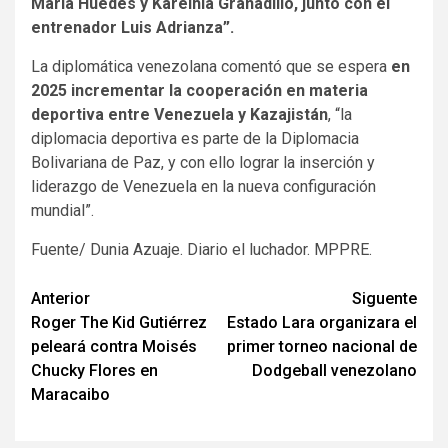
María Huedes y Karelhia Granadillo, junto con el
entrenador Luis Adrianza”.
La diplomática venezolana comentó que se espera
en
2025 incrementar la cooperación en materia
deportiva entre Venezuela y Kazajistán
, “la
diplomacia deportiva es parte de la Diplomacia
Bolivariana de Paz, y con ello lograr la inserción y
liderazgo de Venezuela en la nueva configuración
mundial”.
Fuente/ Dunia Azuaje. Diario el luchador. MPPRE.
Navegación
Anterior
Siguente
Roger The Kid Gutiérrez
Estado Lara organizara el
de
peleará contra Moisés
primer torneo nacional de
entradas
Chucky Flores en
Dodgeball venezolano
Maracaibo