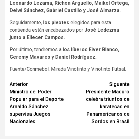
Leonardo Lezama, Richon Arguello, Maikel Ortega,
Delwi Sánchez, Gabriel Castillo y José Almarza.
Seguidamente,
los pivotes
elegidos para esta
contienda están encabezados por
José Ledezma
junto a Eliecer Campos.
Por último, tendremos a
los líberos
Eiver Blanco,
Geremy Mavares y Daniel Rodríguez.
Fuente/Conmebol, Mirada Vinotinto y Vinotinto Futsal.
Navegación
Anterior
Siguente
Ministro del Poder
Presidente Maduro
de
Popular para el Deporte
celebra triunfos de
entradas
Arnaldo Sánchez
karatecas en
supervisa Juegos
Panamericanos de
Nacionales
Sordos en Brasil