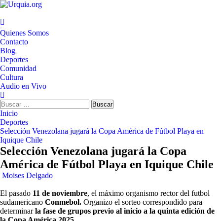
Saltar
al
contenido
Menú
Quienes Somos
principal
Contacto
Blog
Deportes
Comunidad
Cultura
Audio en Vivo
Buscar:
Inicio
Deportes
Selección Venezolana jugará la Copa América de Fútbol Playa en
Iquique Chile
Selección Venezolana jugará la Copa
América de Fútbol Playa en Iquique Chile
Moises Delgado
El pasado
11 de noviembre
, el máximo organismo rector del futbol
sudamericano
Conmebol.
Organizo el sorteo correspondido para
determinar
la fase de grupos previo al inicio a la quinta edición de
la Copa América 2025.