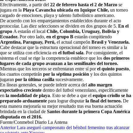
Efectivamente, a partir del
22 de febrero hasta el 2 de Marzo
se
jugara en la
Playa Cavancha ubicada en Iquique Chile,
un torneo
cargado de emociones, playa y talento futbolístico americano.
De acuerdo con los emparejamientos establecidos durante el acto
protocolar. Las diez selecciones se dividen en dos grupos de 5.
En el
grupo
A estarán el local
Chile, Colombia, Uruguay, Bolivia y
Ecuador.
Por otro lado,
en el grupo B
estarán compitiendo
Argentina, Paraguay, Perú,
el actual campeón
Brasil y Venezuela.
Cabe destacar que la estructura operacional del torneo es similar a la
que se utiliza con eficiencia en
el futbol sala
. Por consiguiente, el
sistema el cual se rige la competencia establece que los
dos primeros
lugares de cada grupo avanzan a las semifinales del torneo.
Mientras que los terceros se enfrentaran entre sí por
el quinto puesto
,
los cuartos competirán
por la séptima posición
y los dos quintos
jugaran
por la última casilla
sucesivamente.
En líneas generales, se puede inferir acerca del
alto margen
expectativo creciente
dentro del futbol venezolano, específicamente
en
la modalidad de playa
. Esto se debe a que el
equipo criollo se ha
preparado arduamente
para lograr disputar
la final del torneo.
De
esta manera mejoraría su mejor resultado tras esa buena actuación
brindada en la ciudad de
Santos durante la primera Copa América
disputada en el 2016.
Fuente/Conmebol Diario La Antena
Navegación
Anterior
Lara aseguró campeonato del béisbol femenino tras alcanzar
su victoria ante Yaracuy