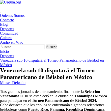
Saltar
al
contenido
Menú
Quienes Somos
principal
Contacto
Blog
Deportes
Comunidad
Cultura
Audio en Vivo
Buscar:
Inicio
Deportes
Venezuela sub 10 disputará el Torneo Panamericano de Béisbol en
México
Venezuela sub 10 disputará el Torneo
Panamericano de Béisbol en México
Moises Delgado
Tras grandes jornadas de entrenamiento, finalmente la
Selección
Venezolana U 10
se estableció en la ciudad de
Tamaulipas México
para participar en el
Torneo Panamericano de Béisbol 2024.
Cabe destacar, que los criollos se enfrentarán a grandes selecciones
beisboleras como
Puerto Rico, Panamá, República Dominicana,