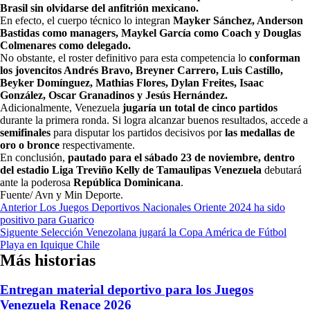
Brasil sin olvidarse del anfitrión mexicano.
En efecto, el cuerpo técnico lo integran
Mayker Sánchez, Anderson
Bastidas como managers, Maykel García como Coach y Douglas
Colmenares como delegado.
No obstante, el roster definitivo para esta competencia lo
conforman
los jovencitos Andrés Bravo, Breyner Carrero, Luis Castillo,
Beyker Domínguez, Mathias Flores, Dylan Freites, Isaac
González, Oscar Granadinos y Jesús Hernández.
Adicionalmente, Venezuela
jugaría un total de cinco partidos
durante la primera ronda. Si logra alcanzar buenos resultados, accede a
semifinales
para disputar los partidos decisivos por
las medallas de
oro o bronce
respectivamente.
En conclusión,
pautado para el sábado 23 de noviembre, dentro
del estadio Liga Treviño Kelly de Tamaulipas Venezuela
debutará
ante la poderosa
República
Dominicana
.
Fuente/ Avn y Min Deporte.
Navegación
Anterior
Los Juegos Deportivos Nacionales Oriente 2024 ha sido
positivo para Guarico
de
Siguente
Selección Venezolana jugará la Copa América de Fútbol
entradas
Playa en Iquique Chile
Más historias
Entregan material deportivo para los Juegos
Venezuela Renace 2026