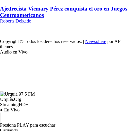
Ajedrecista Vicmary Pérez conquista el oro en Juegos
Centroamericanos
Roberts Delgado
Copyright © Todos los derechos reservados.
|
Newsphere
por AF
themes.
Audio en Vivo
Urquía.Org
StreamingHD+
● En Vivo
Presiona PLAY para escuchar
Cargando…