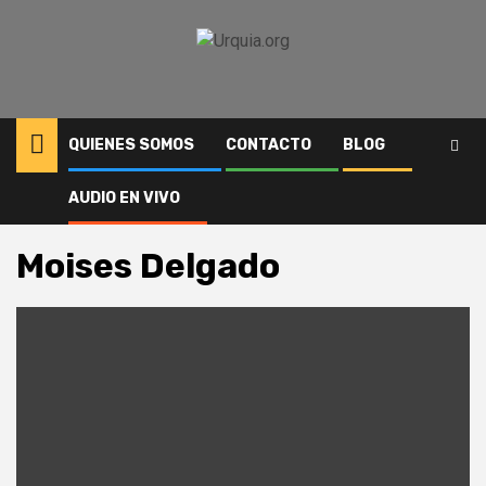
Saltar
al
contenido
QUIENES SOMOS
CONTACTO
BLOG
AUDIO EN VIVO
Inicio
Author
Moises Delgado
Página 4
Moises Delgado