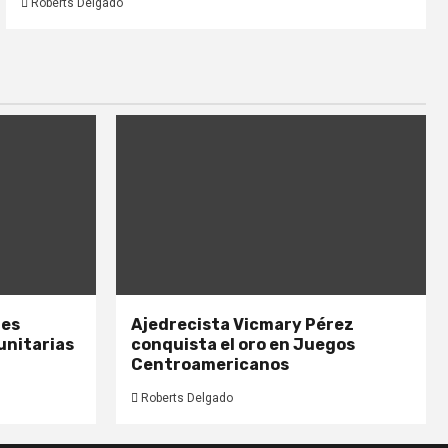
Roberts Delgado
nes
Ajedrecista Vicmary Pérez
unitarias
conquista el oro en Juegos
Centroamericanos
Roberts Delgado