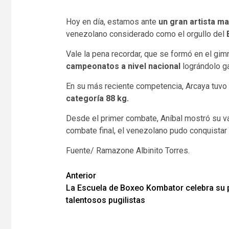
Hoy en día, estamos ante
un gran artista ma
venezolano considerado como el orgullo del
Vale la pena recordar, que se formó en el gi
campeonatos a nivel nacional
lográndolo ga
En su más reciente competencia, Arcaya tuvo l
categoría 88 kg.
Desde el primer combate, Aníbal mostró su va
combate final, el venezolano pudo conquistar 
Fuente/ Ramazone Albinito Torres.
Navegación
Anterior
La Escuela de Boxeo Kombator celebra su 
de
talentosos pugilistas
entradas