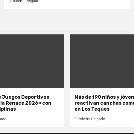
Roberts Delgado
os Juegos Deportivos
Más de 190 niños y jóve
la Renace 2026» con
reactivan canchas com
iplinas
en Los Teques
gado
Roberts Delgado