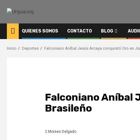
Saltar
al
contenido
QUIENES SOMOS
CONTACTO
BLOG
AUDI
Inicio
Deportes
Falconiano Aníbal Jesús Arcaya conquistó Oro en Jiu
Falconiano Aníbal 
Brasileño
Moises Delgado