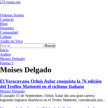
Saltar
al
contenido
Menú
Quienes Somos
principal
Contacto
Blog
Deportes
Comunidad
Cultura
Audio en Vivo
Buscar:
Inicio
Author
Moises Delgado
Página 5
Moises Delgado
El Yaracuyano Orluís Aular conquista la 76 edición
del Troffeo Matteotti en el ciclismo Italiano
Moises Delgado
El pasado 15 de Septiembre, Orluis Aular dio una gran carrera
logrando registros históricos en el Trofeo Matteotti, considerada por...