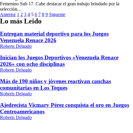
Femenino Sub 17. Cabe destacar el gran trabajo brindado por la
selección...
Paginación
Anterior
1
2
3
4
5
6
7
8
9
Siguente
Lo más Leido
de
entradas
Entregan material deportivo para los Juegos
Venezuela Renace 2026
Roberts Delgado
Inician los Juegos Deportivos «Venezuela Renace
2026» con ocho disciplinas
Roberts Delgado
Más de 190 niños y jóvenes reactivan canchas
comunitarias en Los Teques
Roberts Delgado
Ajedrecista Vicmary Pérez conquista el oro en Juegos
Centroamericanos
Roberts Delgado