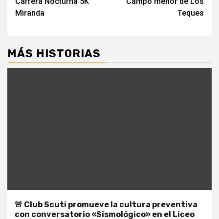
entradas
Carrera Nocturna 5K
Campo menor de Los
Miranda
Teques
MÁS HISTORIAS
🚨 Club Scuti promueve la cultura preventiva
con conversatorio «Sismológico» en el Liceo