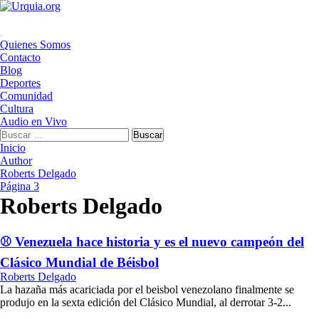
Saltar
al
contenido
Menú
Quienes Somos
principal
Contacto
Blog
Deportes
Comunidad
Cultura
Audio en Vivo
Buscar:
Inicio
Author
Roberts Delgado
Página 3
Roberts Delgado
⚾ Venezuela hace historia y es el nuevo campeón del
Clásico Mundial de Béisbol
Roberts Delgado
La hazaña más acariciada por el beisbol venezolano finalmente se
produjo en la sexta edición del Clásico Mundial, al derrotar 3-2...