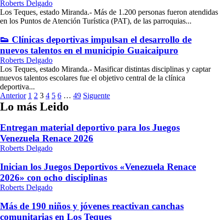
Roberts Delgado
Los Teques, estado Miranda.- Más de 1.200 personas fueron atendidas
en los Puntos de Atención Turística (PAT), de las parroquias...
👟 Clínicas deportivas impulsan el desarrollo de
nuevos talentos en el municipio Guaicaipuro
Roberts Delgado
Los Teques, estado Miranda.- Masificar distintas disciplinas y captar
nuevos talentos escolares fue el objetivo central de la clínica
deportiva...
Paginación
Anterior
1
2
3
4
5
6
…
49
Siguente
Lo más Leido
de
entradas
Entregan material deportivo para los Juegos
Venezuela Renace 2026
Roberts Delgado
Inician los Juegos Deportivos «Venezuela Renace
2026» con ocho disciplinas
Roberts Delgado
Más de 190 niños y jóvenes reactivan canchas
comunitarias en Los Teques