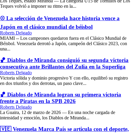
Los Teques, estado Miranda — La categoría U15 de Tornillos de Los
Teques volvió a imponer su ritmo en la...
⚾ La selección de Venezuela hace historia vence a
Japón en el clásico mundial de béisbol
Roberts Delgado
MIAMI -- Los campeones quedaron fuera en el Clásico Mundial de
Béisbol. Venezuela derrotó a Japón, campeón del Clásico 2023, con
una...
🏀 Diablos de Miranda consiguió su segunda victoria
consecutiva ante Brillantes del Zulia en la Superliga
Roberts Delgado
Victoria sólida y dominio progresivo Y con ello, equilibró su registro
en dos triunfos y dos derrotas, un paso clave...
🏀 Diablos de Miranda logran su primera victoria
frente a Piratas en la SPB 2026
Roberts Delgado
La Guaira, 12 de marzo de 2026 — En una noche cargada de
intensidad y emoción, los Diablos de Miranda...
🇻🇪 Venezuela Marca País se articula con el deporte,