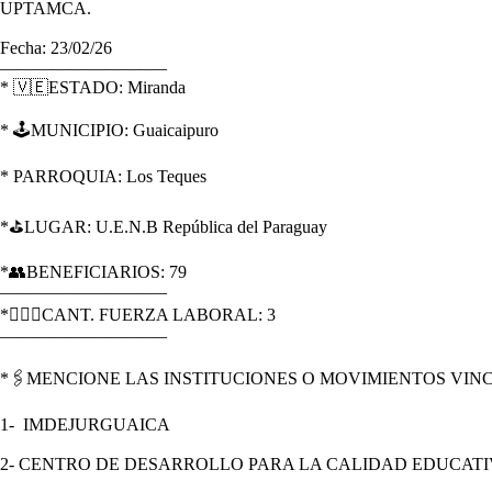
UPTAMCA.​ ​
‎Fecha: 23/02/26
‎—————————–
‎* 🇻🇪ESTADO: Miranda
‎* 🕹️MUNICIPIO: Guaicaipuro
‎* PARROQUIA: Los Teques
‎*⛳LUGAR: U.E.N.B República del Paraguay
‎*👥BENEFICIARIOS: 79
‎—————————–
‎*🏋🏽‍♀CANT. FUERZA LABORAL: 3
‎—————————–
‎*🖇️MENCIONE LAS INSTITUCIONES O MOVIMIENTOS VIN
‎1- IMDEJURGUAICA
‎2- CENTRO DE DESARROLLO PARA LA CALIDAD EDUCAT