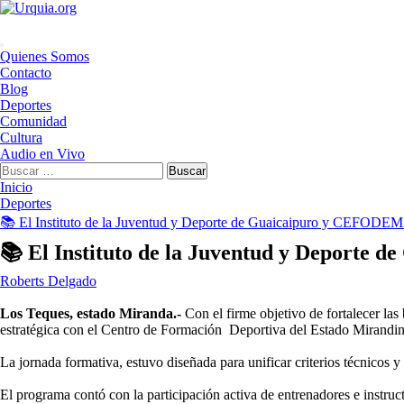
Saltar
al
contenido
Menú
Quienes Somos
principal
Contacto
Blog
Deportes
Comunidad
Cultura
Audio en Vivo
Buscar:
Inicio
Deportes
📚 El Instituto de la Juventud y Deporte de Guaicaipuro y CEFODEM
📚 El Instituto de la Juventud y Deporte
Roberts Delgado
Los Teques, estado Miranda.-
‎Con el firme objetivo de fortalecer l
estratégica con el Centro de Formación Deportiva del Estado Mirandi
‎​La jornada formativa, estuvo diseñada para unificar criterios técnicos
‎El programa contó con la participación activa de entrenadores e inst