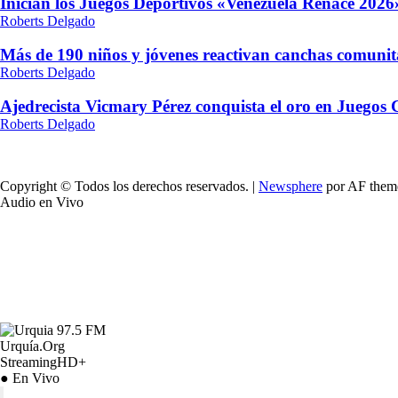
Inician los Juegos Deportivos «Venezuela Renace 2026»
Roberts Delgado
Más de 190 niños y jóvenes reactivan canchas comunit
Roberts Delgado
Ajedrecista Vicmary Pérez conquista el oro en Juegos
Roberts Delgado
Copyright © Todos los derechos reservados.
|
Newsphere
por AF them
Audio en Vivo
Urquía.Org
StreamingHD+
● En Vivo