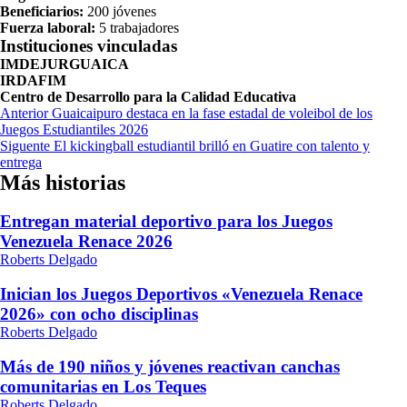
Beneficiarios:
200 jóvenes
Fuerza laboral:
5 trabajadores
Instituciones vinculadas
IMDEJURGUAICA
IRDAFIM
Centro de Desarrollo para la Calidad Educativa
Navegación
Anterior
Guaicaipuro destaca en la fase estadal de voleibol de los
Juegos Estudiantiles 2026
de
Siguente
El kickingball estudiantil brilló en Guatire con talento y
entradas
entrega
Más historias
Entregan material deportivo para los Juegos
Venezuela Renace 2026
Roberts Delgado
Inician los Juegos Deportivos «Venezuela Renace
2026» con ocho disciplinas
Roberts Delgado
Más de 190 niños y jóvenes reactivan canchas
comunitarias en Los Teques
Roberts Delgado