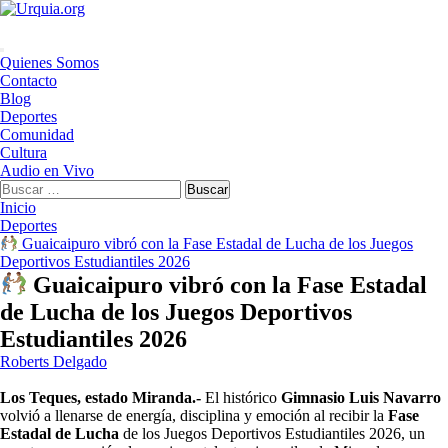
Saltar
al
contenido
Menú
Quienes Somos
principal
Contacto
Blog
Deportes
Comunidad
Cultura
Audio en Vivo
Buscar:
Inicio
Deportes
​ Guaicaipuro vibró con la Fase Estadal de Lucha de los Juegos
Deportivos Estudiantiles 2026
​ Guaicaipuro vibró con la Fase Estadal
de Lucha de los Juegos Deportivos
Estudiantiles 2026
Roberts Delgado
Los Teques, estado Miranda.-
El histórico
Gimnasio Luis Navarro
volvió a llenarse de energía, disciplina y emoción al recibir la
Fase
Estadal de Lucha
de los Juegos Deportivos Estudiantiles 2026, un