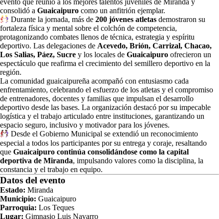
evento que reunió a los mejores talentos juveniles de Miranda y
consolidó a
Guaicaipuro
como un anfitrión ejemplar.
Durante la jornada, más de
200 jóvenes atletas
demostraron su
fortaleza física y mental sobre el colchón de competencia,
protagonizando combates llenos de técnica, estrategia y espíritu
deportivo. Las delegaciones de
Acevedo, Brión, Carrizal, Chacao,
Los Salias, Páez, Sucre
y los locales de
Guaicaipuro
ofrecieron un
espectáculo que reafirma el crecimiento del semillero deportivo en la
región.
La comunidad guaicaipureña acompañó con entusiasmo cada
enfrentamiento, celebrando el esfuerzo de los atletas y el compromiso
de entrenadores, docentes y familias que impulsan el desarrollo
deportivo desde las bases. La organización destacó por su impecable
logística y el trabajo articulado entre instituciones, garantizando un
espacio seguro, inclusivo y motivador para los jóvenes.
​ Desde el Gobierno Municipal se extendió un reconocimiento
especial a todos los participantes por su entrega y coraje, resaltando
que
Guaicaipuro continúa consolidándose como la capital
deportiva de Miranda
, impulsando valores como la disciplina, la
constancia y el trabajo en equipo.
Datos del evento
Estado:
Miranda
Municipio:
Guaicaipuro
Parroquia:
Los Teques
Lugar:
Gimnasio Luis Navarro