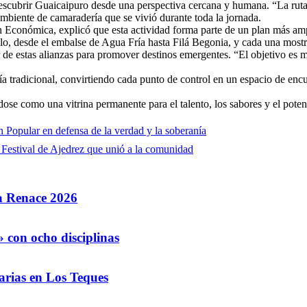
descubrir Guaicaipuro desde una perspectiva cercana y humana. “La ruta
 ambiente de camaradería que se vivió durante toda la jornada.
 Económica, explicó que esta actividad forma parte de un plan más ampli
llo, desde el embalse de Agua Fría hasta Filá Begonia, y cada una mos
 estas alianzas para promover destinos emergentes. “El objetivo es most
ía tradicional, convirtiendo cada punto de control en un espacio de enc
dose como una vitrina permanente para el talento, los sabores y el pote
opular en defensa de la verdad y la soberanía
 Festival de Ajedrez que unió a la comunidad
la Renace 2026
 con ocho disciplinas
arias en Los Teques