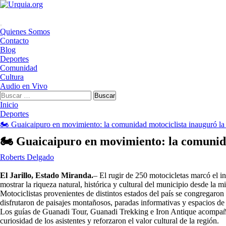
Saltar
al
contenido
Menú
Quienes Somos
principal
Contacto
Blog
Deportes
Comunidad
Cultura
Audio en Vivo
Buscar:
Inicio
Deportes
🏍️ Guaicaipuro en movimiento: la comunidad motociclista inauguró la pr
🏍️ Guaicaipuro en movimiento: la comunidad
Roberts Delgado
El Jarillo, Estado Miranda.
– El rugir de 250 motocicletas marcó el in
mostrar la riqueza natural, histórica y cultural del municipio desde la 
Motociclistas provenientes de distintos estados del país se congregaro
disfrutaron de paisajes montañosos, paradas informativas y espacios d
Los guías de Guanadi Tour, Guanadi Trekking e Iron Antique acompañar
curiosidad de los asistentes y reforzaron el valor cultural de la región.