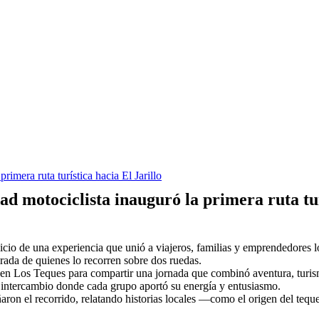
imera ruta turística hacia El Jarillo
 motociclista inauguró la primera ruta turí
icio de una experiencia que unió a viajeros, familias y emprendedores lo
mirada de quienes lo recorren sobre dos ruedas.
n en Los Teques para compartir una jornada que combinó aventura, turism
e intercambio donde cada grupo aportó su energía y entusiasmo.
on el recorrido, relatando historias locales —como el origen del tequ