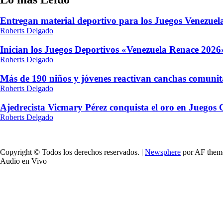
Entregan material deportivo para los Juegos Venezue
Roberts Delgado
Inician los Juegos Deportivos «Venezuela Renace 2026»
Roberts Delgado
Más de 190 niños y jóvenes reactivan canchas comunit
Roberts Delgado
Ajedrecista Vicmary Pérez conquista el oro en Juegos
Roberts Delgado
Copyright © Todos los derechos reservados.
|
Newsphere
por AF them
Audio en Vivo