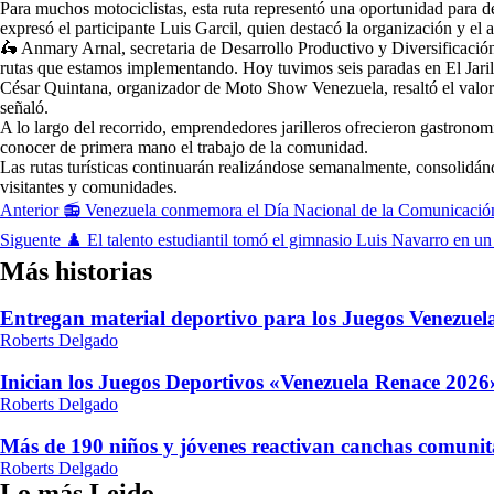
Para muchos motociclistas, esta ruta representó una oportunidad para 
expresó el participante Luis Garcil, quien destacó la organización y el
🛵 Anmary Arnal, secretaria de Desarrollo Productivo y Diversificación
rutas que estamos implementando. Hoy tuvimos seis paradas en El Jari
César Quintana, organizador de Moto Show Venezuela, resaltó el valor de
señaló.
A lo largo del recorrido, emprendedores jarilleros ofrecieron gastronom
conocer de primera mano el trabajo de la comunidad.
Las rutas turísticas continuarán realizándose semanalmente, consolidán
visitantes y comunidades.
Navegación
Anterior
📻 Venezuela conmemora el Día Nacional de la Comunicación P
de
Siguente
♟️ El talento estudiantil tomó el gimnasio Luis Navarro en un
entradas
Más historias
Entregan material deportivo para los Juegos Venezue
Roberts Delgado
Inician los Juegos Deportivos «Venezuela Renace 2026»
Roberts Delgado
Más de 190 niños y jóvenes reactivan canchas comunit
Roberts Delgado
Lo más Leido