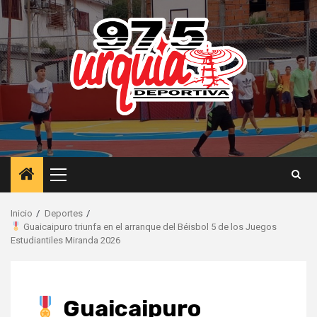
Saltar
al
contenido
Menú
principal
Inicio
Deportes
Guaicaipuro triunfa en el arranque del Béisbol 5 de los Juegos
Estudiantiles Miranda 2026
Guaicaipuro