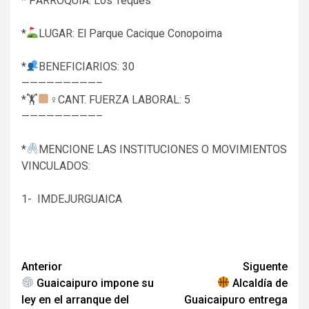
‎* PARROQUIA: Los Teques
‎*
LUGAR: El Parque Cacique Conopoima
‎*
BENEFICIARIOS: 30
‎—————————–
‎*🏋
‍♀CANT. FUERZA LABORAL: 5
‎—————————–
‎*
MENCIONE LAS INSTITUCIONES O MOVIMIENTOS
VINCULADOS:
‎1- IMDEJURGUAICA
Navegación
Anterior
Siguente
Guaicaipuro impone su
Alcaldía de
de
ley en el arranque del
Guaicaipuro entrega