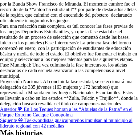
por la Banda Show Francisco de Miranda. El momento cumbre fue el
recorrido de la **antorcha estudiantil** por parte de destacados atletas
de la región, que culminó con el encendido del pebetero, declarando
oficialmente inaugurados los juegos.
Para una redacción más completa, es útil conocer las fases previas de
los Juegos Deportivos Estudiantiles, ya que la fase estadal es el
resultado de un proceso de selección que comenzó desde las bases.
Inicio en los planteles (Fase Intercursos): La primera fase del torneo
comenzó en enero, con la participación de estudiantes de educación
básica y media de todo el estado. El objetivo fue fomentar el trabajo en
equipo y seleccionar a los mejores talentos para las siguientes etapas.
Fase Municipal: Una vez culminada la fase intercursos, los atletas
destacados de cada escuela avanzaron a las competencias a nivel
municipal.
Proyección Nacional: Al concluir la fase estadal, se seleccionará una
delegación de 335 jóvenes (163 mujeres y 172 hombres) que
representará a Miranda en los Juegos Nacionales Estudiantiles. Estos
se llevarán a cabo en los estados **Zulia, Falcón y Trujillo**, donde la
delegación buscará revalidar el título de campeones nacionales.
Navegación
Anterior
💖 En Los Teques honran a las “Abuelas de la Patria” en el
Parque Extremo Cacique Conopoima
de
Siguente
🥋 Taekwondistas guaicaipureños impulsan al municipio al
entradas
liderato regional con 42 medallas
Más historias