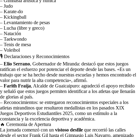
– Gimnasia artística y rítmica
– Judo
– Karate-do
– Kickingball
– Levantamiento de pesas
– Lucha (libre y greco)
– Natación
– Taekwondo
– Tenis de mesa
– Voleibol
🎙️ Declaraciones y Reconocimientos
–
Elio Serrano
, Gobernador de Miranda: destacó que estos juegos
ratifican el esfuerzo por potenciar el deporte desde las bases. «Es un
trabajo que se ha hecho desde nuestras escuelas y hemos encontrado el
valor para nutrir la alta competencia», afirmó.
–
Farith Fraija
, Alcalde de Guaicaipuro: agradeció el apoyo recibido
y señaló que estos juegos permiten identificar a los atletas que llenarán
de glorias al país.
– Reconocimientos: se entregaron reconocimientos especiales a los
atletas mirandinos que resultaron medallistas en los pasados XIX
Juegos Deportivos Estudiantiles 2025, como un estímulo a la
constancia y la excelencia deportiva y académica.
🔥 Ceremonia de Apertura
La jornada comenzó con un
vistoso desfile
que recorrió las calles
desde el sector Frank Gil hasta el Gimnasio Luis Navarro, amenizado