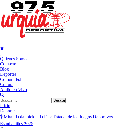
Saltar
al
contenido
Menú
Quienes Somos
principal
Contacto
Blog
Deportes
Comunidad
Cultura
Audio en Vivo
Buscar:
Inicio
Deportes
🎙️ Miranda da inicio a la Fase Estadal de los Juegos Deportivos
Estudiantiles 2026