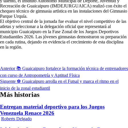
y talento, el Instituto Autónomo Municipal de Deporte, Juventud y
Recreación de Guaicaipuro (IMDEJURGUAICA) realizó con éxito el
chequeo técnico de gimnasia artística en las instalaciones del Gimnasio
Parque Urquía.
El objetivo central de la jornada fue evaluar el nivel competitivo de las
atletas y seleccionar a la delegación oficial que representará al
municipio Guaicaipuro en la Fase Zonal de los Juegos Deportivos
Estudiantiles 2026. Las jóvenes gimnastas demostraron su preparación
en cada rutina, dejando en evidencia el crecimiento de esta disciplina
en la región.
Navegación
Anterior
📚 Guaicaipuro fortalece la formación técnica de entrenadores
de
con curso de Antropometría y Aptitud Física
Siguente
⚽ Guaicaipuro arrolla en el Futsal y marca el ritmo en el
entradas
inicio de la zonal estudiantil
Más historias
Entregan material deportivo para los Juegos
Venezuela Renace 2026
Roberts Delgado