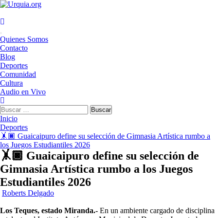
Saltar
al
contenido
Menú
Quienes Somos
principal
Contacto
Blog
Deportes
Comunidad
Cultura
Audio en Vivo
Buscar:
Inicio
Deportes
🤸🏿 Guaicaipuro define su selección de Gimnasia Artística rumbo a
los Juegos Estudiantiles 2026
🤸🏿 Guaicaipuro define su selección de
Gimnasia Artística rumbo a los Juegos
Estudiantiles 2026
Roberts Delgado
Los Teques, estado Miranda.-
En un ambiente cargado de disciplina