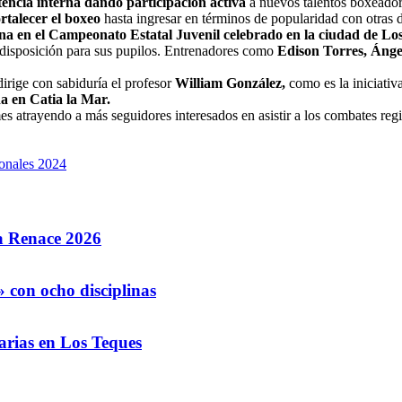
ncia interna dando participación activa
a nuevos talentos boxeadore
rtalecer el boxeo
hasta ingresar en términos de popularidad con otras 
na en el Campeonato Estatal Juvenil celebrado en la ciudad de Lo
l disposición para sus pupilos. Entrenadores como
Edison Torres, Ánge
dirige con sabiduría el profesor
William González,
como es la iniciati
da en Catia la Mar.
es atrayendo a más seguidores interesados en asistir a los combates regi
ionales 2024
la Renace 2026
 con ocho disciplinas
arias en Los Teques