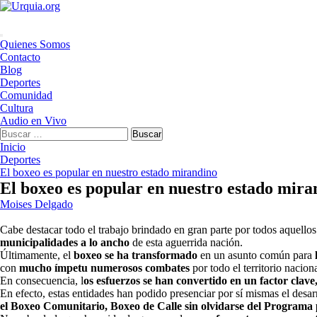
Saltar
al
contenido
Menú
Quienes Somos
principal
Contacto
Blog
Deportes
Comunidad
Cultura
Audio en Vivo
Buscar:
Inicio
Deportes
El boxeo es popular en nuestro estado mirandino
El boxeo es popular en nuestro estado mira
Moises Delgado
Cabe destacar todo el trabajo brindado en gran parte por todos aquellos
municipalidades a lo ancho
de esta aguerrida nación.
Últimamente, el
boxeo se ha transformado
en un asunto común para
l
con
mucho ímpetu numerosos combates
por todo el territorio naciona
En consecuencia, l
os esfuerzos se han convertido en un factor clave
En efecto, estas entidades han podido presenciar por sí mismas el desar
el Boxeo Comunitario, Boxeo de Calle sin olvidarse del Program