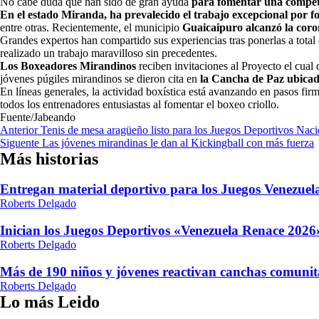
No cabe duda que han sido de gran ayuda
para fomentar una compete
En el estado Miranda, ha prevalecido el trabajo excepcional por fo
entre otras. Recientemente, el municipio
Guaicaipuro alcanzó la coro
Grandes expertos han compartido sus experiencias tras ponerlas a tota
realizado un trabajo maravilloso sin precedentes.
Los Boxeadores Mirandinos
reciben invitaciones al Proyecto el cual 
jóvenes púgiles mirandinos se dieron cita en
la Cancha de Paz ubica
En líneas generales, la actividad boxística está avanzando en pasos firm
todos los entrenadores entusiastas al fomentar el boxeo criollo.
Fuente/Jabeando
Navegación
Anterior
Tenis de mesa aragüeño listo para los Juegos Deportivos Nac
Siguente
Las jóvenes mirandinas le dan al Kickingball con más fuerza
de
Más historias
entradas
Entregan material deportivo para los Juegos Venezue
Roberts Delgado
Inician los Juegos Deportivos «Venezuela Renace 2026»
Roberts Delgado
Más de 190 niños y jóvenes reactivan canchas comunit
Roberts Delgado
Lo más Leido