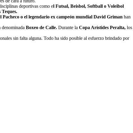
s de cara a futuro.
disciplinas deportivas como e
l Futsal, Beisbol, Softball o Voleibol
s Teques.
l Pacheco o el legendario ex campeón mundial David Griman
han
va denominada
Boxeo de Calle.
Durante la
Copa Arístides Peralta,
los
onales sin falta alguna. Todo ha sido posible al esfuerzo brindado por