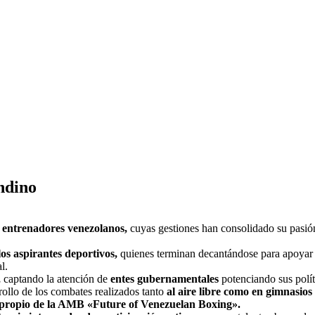
ndino
entrenadores venezolanos,
cuyas gestiones han consolidado su pasió
os aspirantes deportivos,
quienes terminan decantándose para apoyar 
l.
,
captando la atención de
entes gubernamentales
potenciando sus polít
rollo de los combates realizados tanto
al aire libre como en gimnasios
a propio de la AMB «Future of Venezuelan Boxing».