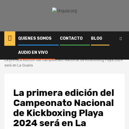
Saltar
al
contenido
QUIENES SOMOS
CONTACTO
BLOG
AUDIO EN VIVO
Inicio
Deportes
La primera edición del Campeonato Nacional de Kickboxing Playa 2024
será en La Guaira
La primera edición del
Campeonato Nacional
de Kickboxing Playa
2024 será en La