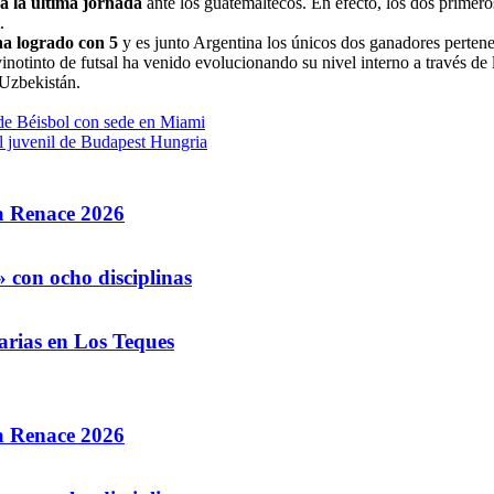
á la última jornada
ante los guatemaltecos. En efecto, los dos primero
.
ha logrado con 5
y es junto Argentina los únicos dos ganadores perten
vinotinto de futsal ha venido evolucionando su nivel interno a través d
 Uzbekistán.
de Béisbol con sede en Miami
 juvenil de Budapest Hungria
la Renace 2026
 con ocho disciplinas
arias en Los Teques
la Renace 2026