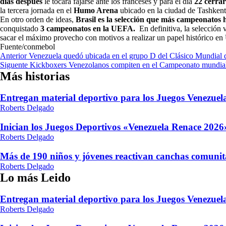
días después
le tocará fajarse ante los franceses y para el día
22 cerrar
la tercera jornada en el
Humo Arena
ubicado en la ciudad de Tashkent
En otro orden de ideas,
Brasil es la selección que más campeonatos 
conquistado
3 campeonatos en la UEFA.
En definitiva, la selección 
sacar el máximo provecho con motivos a realizar un papel histórico en
Fuente/conmebol
Navegación
Anterior
Venezuela quedó ubicada en el grupo D del Clásico Mundial 
Siguente
Kickboxers Venezolanos compiten en el Campeonato mundial
de
Más historias
entradas
Entregan material deportivo para los Juegos Venezue
Roberts Delgado
Inician los Juegos Deportivos «Venezuela Renace 2026»
Roberts Delgado
Más de 190 niños y jóvenes reactivan canchas comunit
Roberts Delgado
Lo más Leido
Entregan material deportivo para los Juegos Venezue
Roberts Delgado