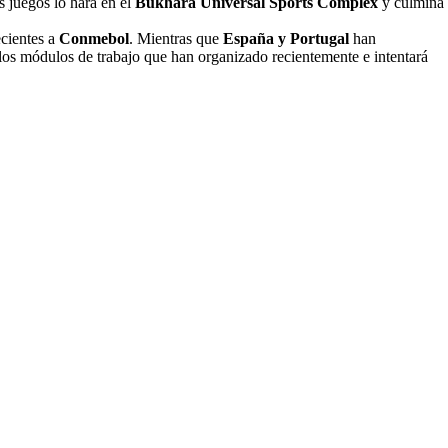
s juegos lo hará en el
Bukhara Universal Sports Complex
y culmina
ecientes a
Conmebol
. Mientras que
España y Portugal
han
e los módulos de trabajo que han organizado recientemente e intentará