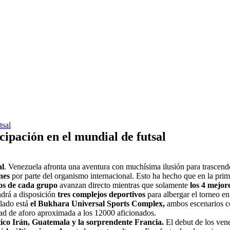
tsal
cipación en el mundial de futsal
al
. Venezuela afronta una aventura con muchísima ilusión para trasce
nes
por parte del organismo internacional. Esto ha hecho que en la pri
os de cada grupo
avanzan directo mientras que solamente
los 4 mejor
drá a disposición
tres complejos deportivos
para albergar el torneo en 
 lado está
el Bukhara Universal Sports Complex,
ambos escenarios c
ad de aforo aproximada a los 12000 aficionados.
tico Irán, Guatemala y la sorprendente Francia.
El debut de los ven