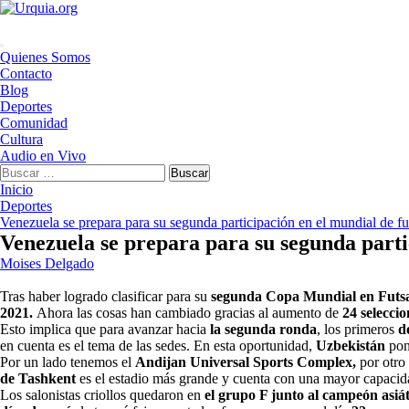
Saltar
al
contenido
Menú
Quienes Somos
principal
Contacto
Blog
Deportes
Comunidad
Cultura
Audio en Vivo
Buscar:
Inicio
Deportes
Venezuela se prepara para su segunda participación en el mundial de fu
Venezuela se prepara para su segunda parti
Moises Delgado
Tras haber logrado clasificar para su
segunda Copa Mundial en Futs
2021.
Ahora las cosas han cambiado gracias al aumento de
24 seleccio
Esto implica que para avanzar hacia
la segunda ronda
, los primeros
d
en cuenta es el tema de las sedes. En esta oportunidad,
Uzbekistán
pon
Por un lado tenemos el
Andijan Universal Sports Complex,
por otro
de Tashkent
es el estadio más grande y cuenta con una mayor capacid
Los salonistas criollos quedaron en
el grupo F junto al campeón asiá