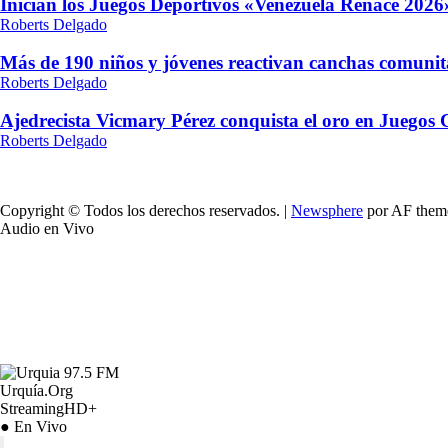
Inician los Juegos Deportivos «Venezuela Renace 2026»
Roberts Delgado
Más de 190 niños y jóvenes reactivan canchas comunit
Roberts Delgado
Ajedrecista Vicmary Pérez conquista el oro en Juegos
Roberts Delgado
Copyright © Todos los derechos reservados.
|
Newsphere
por AF them
Audio en Vivo
Urquía.Org
StreamingHD+
● En Vivo