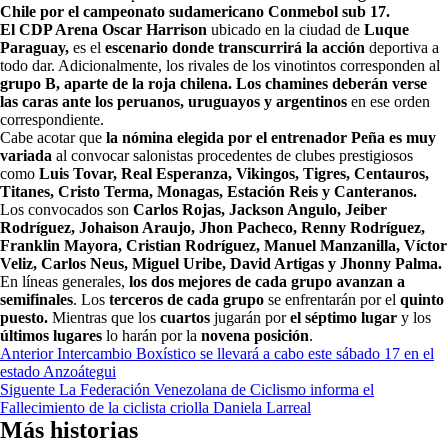
Chile por el campeonato sudamericano Conmebol sub 17.
El CDP Arena Oscar Harrison
ubicado en la ciudad de
Luque
Paraguay,
es el
escenario donde transcurrirá la acción
deportiva a
todo dar. Adicionalmente, los rivales de los vinotintos corresponden al
grupo B, aparte de la roja chilena. Los chamines deberán verse
las caras ante los peruanos, uruguayos y argentinos
en ese orden
correspondiente.
Cabe acotar que
la nómina elegida por el entrenador Peña es muy
variada
al convocar salonistas procedentes de clubes prestigiosos
como
Luis Tovar, Real Esperanza, Vikingos, Tigres, Centauros,
Titanes, Cristo Terma, Monagas, Estación Reis y Canteranos.
Los convocados son
Carlos Rojas, Jackson Angulo, Jeiber
Rodríguez, Johaison Araujo, Jhon Pacheco, Renny Rodríguez,
Franklin Mayora, Cristian Rodríguez, Manuel Manzanilla, Víctor
Veliz, Carlos Neus, Miguel Uribe, David Artigas y Jhonny Palma.
En líneas generales,
los dos mejores de cada grupo avanzan a
semifinales
. Los
terceros de cada grupo
se enfrentarán por el
quinto
puesto.
Mientras que los
cuartos
jugarán por
el séptimo lugar
y los
últimos lugares
lo harán por la
novena posición
.
Navegación
Anterior
Intercambio Boxístico se llevará a cabo este sábado 17 en el
estado Anzoátegui
de
Siguente
La Federación Venezolana de Ciclismo informa el
entradas
Fallecimiento de la ciclista criolla Daniela Larreal
Más historias