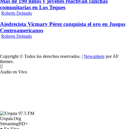
Más de 190 niños y jóvenes reactivan canchas
comunitarias en Los Teques
Roberts Delgado
Ajedrecista Vicmary Pérez conquista el oro en Juegos
Centroamericanos
Roberts Delgado
Copyright © Todos los derechos reservados.
|
Newsphere
por AF
themes.
Audio en Vivo
Urquía.Org
StreamingHD+
● En Vivo