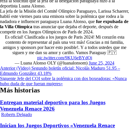
reza la solicitud que la jefa de la delegación paraguaya hizo a la
deportista Luana Alonso.
La jefa de la Misión del Comité Olímpico Paraguayo, Larissa Schaerer,
habló este viernes para una emisora sobre la polémica que rodea a la
nadadora e influencer paraguaya Luana Alonso, que
fue expulsada de
la Villa Olímpica
tras anunciar que dejaba el deporte, después de
competir en los Juegos Olímpicos de París de 2024.
Es oficial! Clasificada a los juegos de Paris 2024! Mi corazón esta
contento de representar al país una vez más! Gracias a mi familia,
amigos y sponsors por hacer esto posible!. Y a todos ustedes que me
siguen y me dan su amor y cariño. Vamos Paraguay 🇵🇾
pic.twitter.com/9KU6eBYdQi
— Luana Alonso OLY (@luanalonsom)
June 25, 2024
Navegación
Anterior
(Video) Segundo boletín oficial: Nicolás Maduro 51.95 –
Edmundo González 43.18%
de
Siguente
Jefe del COI sobre la polémica con dos boxeadoras: «Nunca
entradas
hubo duda de que fueran mujeres»
Más historias
Entregan material deportivo para los Juegos
Venezuela Renace 2026
Roberts Delgado
Inician los Juegos Deportivos «Venezuela Renace