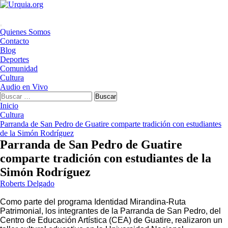
Saltar
al
contenido
Menú
Quienes Somos
principal
Contacto
Blog
Deportes
Comunidad
Cultura
Audio en Vivo
Buscar:
Inicio
Cultura
Parranda de San Pedro de Guatire comparte tradición con estudiantes
de la Simón Rodríguez
Parranda de San Pedro de Guatire
comparte tradición con estudiantes de la
Simón Rodríguez
Roberts Delgado
Como parte del programa Identidad Mirandina-Ruta
Patrimonial, los integrantes de la Parranda de San Pedro, del
Centro de Educación Artística (CEA) de Guatire, realizaron un