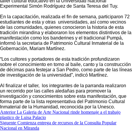
taller cultural educativo en la Universidad Nacional
Experimental Simón Rodríguez de Santa Teresa del Tuy.
En la capacitación, realizada el fin de semana, participaron 72
estudiantes de esta y otras universidades, así como vecinos
de las comunidades, quienes conocieron la historia de esta
tradición mirandina y elaboraron los elementos distintivos de la
manifestación como los banderines y el tradicional Pumpá,
informó la secretaria de Patrimonio Cultural Inmaterial de la
Gobernación, Mariam Martínez.
“Los cultores y portadores de esta tradición profundizaron
sobre el conocimiento en torno al baile, canto y la construcción
de décimas para festejar a San Pedro, como parte de las líneas
de investigación de la universidad”, indicó Martínez.
Al finalizar el taller, los integrantes de la parranda realizaron
un recorrido por las calles aledañas para promover la
investigación y conocimientos sobre esta manifestación, que
forma parte de la lista representativa del Patrimonio Cultural
Inmaterial de la Humanidad, reconocida por la Unesco.
Navegación
Anterior
La Galeria de Arte Nacional rinde homenaje a el trabajo
plastico de Luisa Palacio
de
Siguente
Comienza entrega de recursos de la Consulta Popular
entradas
Nacional en Miranda