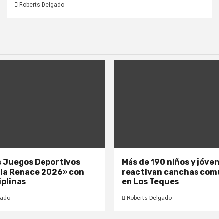
Roberts Delgado
os Juegos Deportivos
Más de 190 niños y jóve
la Renace 2026» con
reactivan canchas com
iplinas
en Los Teques
gado
Roberts Delgado