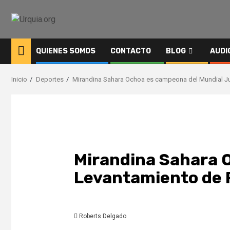
Saltar
al
contenido
QUIENES SOMOS
CONTACTO
BLOG
AUDI
Inicio
Deportes
Mirandina Sahara Ochoa es campeona del Mundial Ju
Mirandina Sahara O
Levantamiento de 
Roberts Delgado