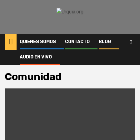
Saltar
al
contenido
QUIENES SOMOS
CONTACTO
BLOG
AUDIO EN VIVO
Inicio
Comunidad
Página 2
Comunidad