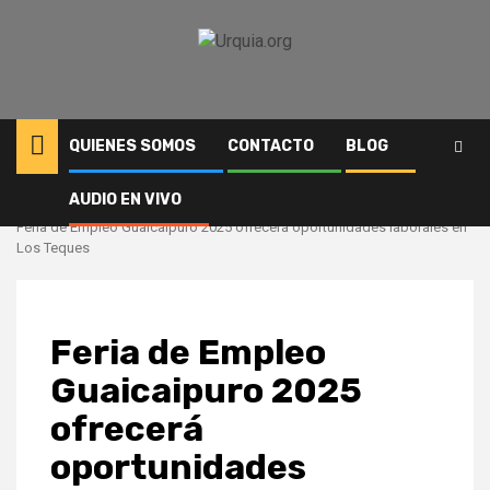
Saltar
al
contenido
QUIENES SOMOS
CONTACTO
BLOG
AUDIO EN VIVO
Inicio
Comunidad
Feria de Empleo Guaicaipuro 2025 ofrecerá oportunidades laborales en
Los Teques
Feria de Empleo
Guaicaipuro 2025
ofrecerá
oportunidades