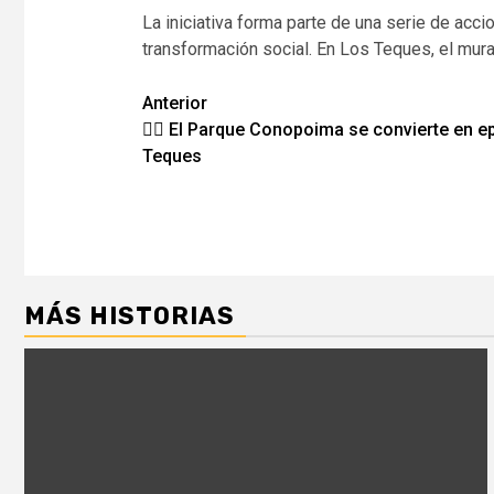
La iniciativa forma parte de una serie de acc
transformación social. En Los Teques, el mural
Navegación
Anterior
🧗‍♀️ El Parque Conopoima se convierte en e
de
Teques
entradas
MÁS HISTORIAS