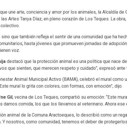
que une arte, conciencia y amor por los animales, la Alcaldía de 
 las Artes Tanya Díaz, en pleno corazón de Los Teques. La obra,
colectivo.
 sino que también refleja el sentir de una comunidad que ha hec
comunitarios, hasta jóvenes que promueven jornadas de adopción
tienen voz.
ija
destacó que la protección animal es una política que nace de
os que sienten, que merecen respeto y cuidado”, expresó ante vec
enestar Animal Municipal Activo (BAMA), celebró el mural como u
ste mural lo grita con colores, con formas, con emoción”, dijo.
ne Gil
, vecina de Los Teques, compartió su emoción: “Este mu
es damos comida, los que los llevamos al veterinario. Ahora ese
ión animal de la Comuna Aractoeques, lo describió como un regalo
ma. Y nosotros, como comunidad, tenemos el deber de protegerlos