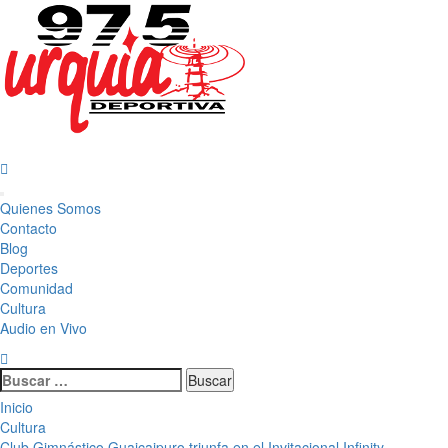
Saltar
al
contenido
Menú
Quienes Somos
principal
Contacto
Blog
Deportes
Comunidad
Cultura
Audio en Vivo
Buscar:
Inicio
Cultura
Club Gimnástico Guaicaipuro triunfa en el Invitacional Infinity