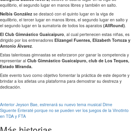
equilibrio, el segundo lugar en manos libres y también en salto.
Nelbis González
se destacó con el quinto lugar en la viga de
equilibrio, el tercer lugar en manos libres, el segundo lugar en salto y
el segundo lugar en la sumatoria de todos los aparatos
(AllRound)
.
El Club Gimnástico Guaicaipuro
, al cual pertenecen estas niñas, es
dirigido por los entrenadores
Elizangel Fuentes, Elizabeth Tortoza y
Antonio Álvarez
.
Estas talentosas gimnastas se esforzaron por ganar la competencia y
representar al
Club Gimnástico Guaicaipuro, club de Los Teques,
Estado Miranda.
Este evento tuvo como objetivo fomentar la práctica de este deporte y
brindar a los atletas una plataforma para demostrar su destreza y
dedicación.
Navegación
Anterior
Jeyson Bae, estrenará su nuevo tema musical Dime
Siguente
Enteraté porque no se pueden ver los juegos de la Vinotinto
de
en TDA y FTA
entradas
Más historias