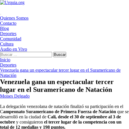
Saltar
al
contenido
Menú
Quienes Somos
principal
Contacto
Blog
Deportes
Comunidad
Cultura
Audio en Vivo
Buscar:
Inicio
Deportes
Venezuela gana un espectacular tercer lugar en el Suramericano de
Natación
Venezuela gana un espectacular tercer
lugar en el Suramericano de Natación
Moises Delgado
La delegación venezolana de natación finalizó su participación en el
C
ampeonato Suramericano de Primera Fuerza de Natación
que se
desarrolló en la ciudad de
Cali, desde el 30 de septiembre al 3 de
octubre
y consiguieron
el tercer lugar de la competencia con un
total de 12 medallas y 198 puntos.