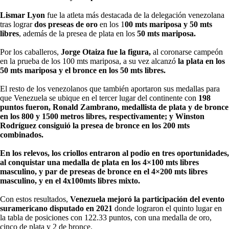
Lismar Lyon
fue la atleta más destacada de la delegación venezolana
tras lograr
dos preseas de oro
en los 1
00 mts mariposa y 50 mts
libres
, además de la presea de plata en los
50 mts mariposa.
Por los caballeros,
Jorge Otaiza fue la figura,
al coronarse campeón
en la prueba de los 100 mts mariposa, a su vez alcanzó
la plata en los
50 mts mariposa y
el bronce en los 50 mts libres.
El resto de los venezolanos que también aportaron sus medallas para
que Venezuela se ubique en el tercer lugar del continente con
198
puntos fueron, Ronald Zambrano, medallista de plata y de bronce
en los 800 y 1500 metros libres, respectivamente; y Winston
Rodríguez consiguió la presea de bronce en los 200 mts
combinados.
En los relevos, los criollos entraron al podio en tres oportunidades,
al conquistar una medalla de plata en los 4×100 mts libres
masculino, y par de preseas de bronce en el 4×200 mts libres
masculino, y en el 4x100mts libres mixto.
Con estos resultados,
Venezuela mejoró la participación del evento
suramericano disputado en 2021
donde lograron el quinto lugar en
la tabla de posiciones con 122.33 puntos, con una medalla de oro,
cinco de plata y 2 de bronce.