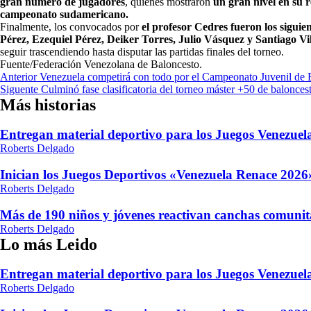
gran número de jugadores
, quienes mostraron
un gran nivel en su 
campeonato sudamericano.
Finalmente, los convocados por
el profesor Cedres fueron los sigui
Pérez, Ezequiel Pérez, Deiker Torres, Julio Vásquez y Santiago Vi
seguir trascendiendo hasta disputar las partidas finales del torneo.
Fuente/Federación Venezolana de Baloncesto.
Navegación
Anterior
Venezuela competirá con todo por el Campeonato Juvenil de
Siguente
Culminó fase clasificatoria del torneo máster +50 de balonc
de
Más historias
entradas
Entregan material deportivo para los Juegos Venezue
Roberts Delgado
Inician los Juegos Deportivos «Venezuela Renace 2026»
Roberts Delgado
Más de 190 niños y jóvenes reactivan canchas comunit
Roberts Delgado
Lo más Leido
Entregan material deportivo para los Juegos Venezue
Roberts Delgado