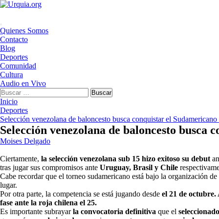
Saltar
al
contenido
Menú
Quienes Somos
principal
Contacto
Blog
Deportes
Comunidad
Cultura
Audio en Vivo
Buscar:
Inicio
Deportes
Selección venezolana de baloncesto busca conquistar el Sudamericano
Selección venezolana de baloncesto busca c
Moises Delgado
Ciertamente,
la selección venezolana sub 15 hizo exitoso su debut
an
tras jugar sus compromisos ante
Uruguay, Brasil y Chile
respectivame
Cabe recordar que el torneo sudamericano está bajo la organización de
lugar.
Por otra parte, la competencia se está jugando desde
el 21 de octubre.
fase ante la roja chilena el 25.
Es importante subrayar
la convocatoria definitiva
que el
seleccionad