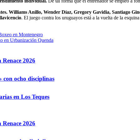
rendimiento individual.
De tal forma que el entrenador se empleó a fo
entes. Williams Anillo, Wender Díaz, Gregory Gavidia, Santiago Gi
llavicencio
. El juego contra los uruguayos está a la vuelta de la esquina
 Boxeo en Montenegro
esto en Urbanización Quenda
la Renace 2026
 con ocho disciplinas
arias en Los Teques
la Renace 2026