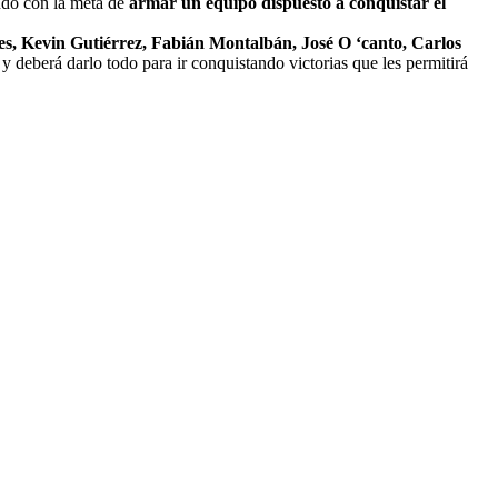
ndo con la meta de
armar un equipo dispuesto a conquistar el
nes, Kevin Gutiérrez, Fabián Montalbán, José O ‘canto, Carlos
 y deberá darlo todo para ir conquistando victorias que les permitirá