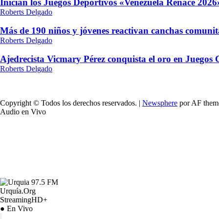
Inician los Juegos Deportivos «Venezuela Renace 2026»
Roberts Delgado
Más de 190 niños y jóvenes reactivan canchas comunit
Roberts Delgado
Ajedrecista Vicmary Pérez conquista el oro en Juegos
Roberts Delgado
Copyright © Todos los derechos reservados.
|
Newsphere
por AF them
Audio en Vivo
Urquía.Org
StreamingHD+
● En Vivo