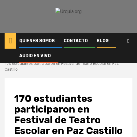
Saltar
al
contenido
QUIENES SOMOS
CONTACTO
BLOG
AUDIO EN VIVO
Inicio
Cultura
170 estudiantes participaron en Festival de Teatro Escolar en Paz
Castillo
170 estudiantes
participaron en
Festival de Teatro
Escolar en Paz Castillo