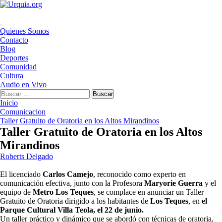
Saltar
al
contenido
Menú
Quienes Somos
principal
Contacto
Blog
Deportes
Comunidad
Cultura
Audio en Vivo
Buscar:
Inicio
Comunicacion
Taller Gratuito de Oratoria en los Altos Mirandinos
Taller Gratuito de Oratoria en los Altos
Mirandinos
Roberts Delgado
El licenciado
Carlos Camejo
, reconocido como experto en
comunicación efectiva, junto con la Profesora
Maryorie Guerra
y el
equipo de
Metro Los Teques
, se complace en anunciar un Taller
Gratuito de Oratoria dirigido a los habitantes de
Los Teques
, en
el
Parque Cultural Villa Teola, el 22 de junio.
Un taller práctico y dinámico que se abordó con técnicas de oratoria,