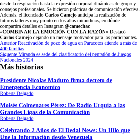
desde la respiración hasta la expresión corporal dinámicas de grupo y
consejos profesionales. Se hicieron prácticas de comunicación efectiva.
Además, el licenciado
Carlos Camejo
anticipa la realización de
futuros talleres muy pronto en los altos mirandinos, en dónde
compartirá detalles en Instagram
@camechac
«COMBINAR LA EMOCIÓN CON LA RAZÓN»
Destacó
Carlos Camejo
dejando un mensaje motivador para los participantes.
Navegación
Anterior
Reactivación de pozo de agua en Paracotos atiende a más de
400 familias
de
Siguente
Miranda es sede del clasificatorio del pentatlón de Juegos
entradas
Nacionales 2024
Más historias
Presidente Nicolas Maduro firma decreto de
Emergencia Economico
Roberts Delgado
Moisés Colmenares Pérez: De Radio Urquía a las
Grandes Ligas de la Comunicación
Roberts Delgado
Celebrando 2 Años de El Dedal News: Un Hilo que
Une la Información desde Venezuela