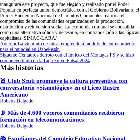
inaugurará este proyecto, que fue elegido y realizado por el Poder
Popular en perfecta unión democrática con el Gobierno Bolivariano, el
Primer Encuentro Nacional de Circuitos Comunales reafirma el
compromiso de las comunidades organizadas en la producción,
distribución y reinversión social. La economía comunal se consolida
como una alternativa sólida y necesaria, en contraposición a las lógicas
capitalistas. SIMAC-LARA/
Navegación
Anterior
La vinotinto de futsal emprenderá módulo de entrenamiento
para el mundial en Uzbekistán
de
Siguente
Centauros derroto con el Invicto del Monagas FS y se hizo
entradas
con nuevo título en la Liga Futve Futsal 2024
Más historias
🚨 Club Scuti promueve la cultura preventiva con
conversatorio «Sismológico» en el Liceo Ilustre
Americano
Roberts Delgado
📡 Más de 4.600 voceros comunitarios recibieron
formación en telecomunicaciones
Roberts Delgado
📚 Estudiantes del Complejo Educativo Nacional