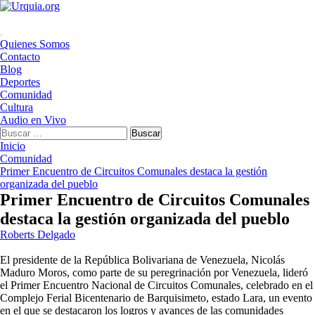
Saltar
al
contenido
Menú
Quienes Somos
principal
Contacto
Blog
Deportes
Comunidad
Cultura
Audio en Vivo
Buscar:
Inicio
Comunidad
Primer Encuentro de Circuitos Comunales destaca la gestión
organizada del pueblo
Primer Encuentro de Circuitos Comunales
destaca la gestión organizada del pueblo
Roberts Delgado
El presidente de la República Bolivariana de Venezuela, Nicolás
Maduro Moros, como parte de su peregrinación por Venezuela, lideró
el Primer Encuentro Nacional de Circuitos Comunales, celebrado en el
Complejo Ferial Bicentenario de Barquisimeto, estado Lara, un evento
en el que se destacaron los logros y avances de las comunidades