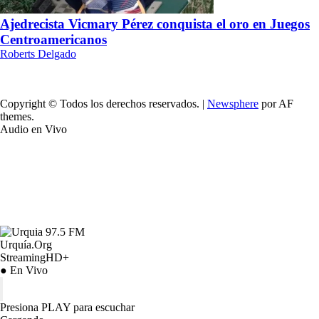
Ajedrecista Vicmary Pérez conquista el oro en Juegos
Centroamericanos
Roberts Delgado
Copyright © Todos los derechos reservados.
|
Newsphere
por AF
themes.
Audio en Vivo
Urquía.Org
StreamingHD+
● En Vivo
Presiona PLAY para escuchar