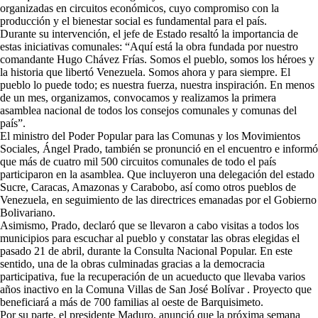
organizadas en circuitos económicos, cuyo compromiso con la
producción y el bienestar social es fundamental para el país.
Durante su intervención, el jefe de Estado resaltó la importancia de
estas iniciativas comunales: “Aquí está la obra fundada por nuestro
comandante Hugo Chávez Frías. Somos el pueblo, somos los héroes y
la historia que libertó Venezuela. Somos ahora y para siempre. El
pueblo lo puede todo; es nuestra fuerza, nuestra inspiración. En menos
de un mes, organizamos, convocamos y realizamos la primera
asamblea nacional de todos los consejos comunales y comunas del
país”.
El ministro del Poder Popular para las Comunas y los Movimientos
Sociales, Ángel Prado, también se pronunció en el encuentro e informó
que más de cuatro mil 500 circuitos comunales de todo el país
participaron en la asamblea. Que incluyeron una delegación del estado
Sucre, Caracas, Amazonas y Carabobo, así como otros pueblos de
Venezuela, en seguimiento de las directrices emanadas por el Gobierno
Bolivariano.
Asimismo, Prado, declaró que se llevaron a cabo visitas a todos los
municipios para escuchar al pueblo y constatar las obras elegidas el
pasado 21 de abril, durante la Consulta Nacional Popular. En este
sentido, una de la obras culminadas gracias a la democracia
participativa, fue la recuperación de un acueducto que llevaba varios
años inactivo en la Comuna Villas de San José Bolívar . Proyecto que
beneficiará a más de 700 familias al oeste de Barquisimeto.
Por su parte, el presidente Maduro, anunció que la próxima semana