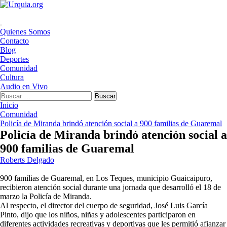
Saltar
al
contenido
Menú
Quienes Somos
principal
Contacto
Blog
Deportes
Comunidad
Cultura
Audio en Vivo
Buscar:
Inicio
Comunidad
Policía de Miranda brindó atención social a 900 familias de Guaremal
Policía de Miranda brindó atención social a
900 familias de Guaremal
Roberts Delgado
900 familias de Guaremal, en Los Teques, municipio Guaicaipuro,
recibieron atención social durante una jornada que desarrolló el 18 de
marzo la Policía de Miranda.
Al respecto, el director del cuerpo de seguridad, José Luis García
Pinto, dijo que los niños, niñas y adolescentes participaron en
diferentes actividades recreativas y deportivas que les permitió afianzar