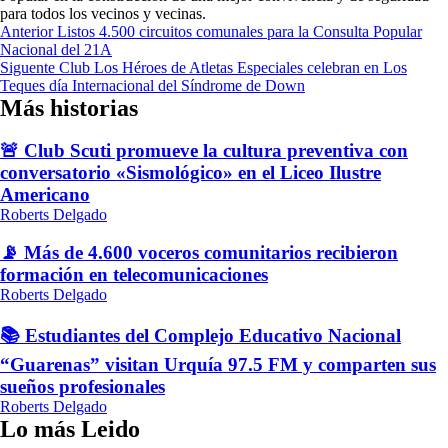
para todos los vecinos y vecinas.
Navegación
Anterior
Listos 4.500 circuitos comunales para la Consulta Popular
Nacional del 21A
de
Siguente
Club Los Héroes de Atletas Especiales celebran en Los
entradas
Teques día Internacional del Síndrome de Down
Más historias
🚨 Club Scuti promueve la cultura preventiva con
conversatorio «Sismológico» en el Liceo Ilustre
Americano
Roberts Delgado
📡 Más de 4.600 voceros comunitarios recibieron
formación en telecomunicaciones
Roberts Delgado
📚 Estudiantes del Complejo Educativo Nacional
“Guarenas” visitan Urquía 97.5 FM y comparten sus
sueños profesionales
Roberts Delgado
Lo más Leido