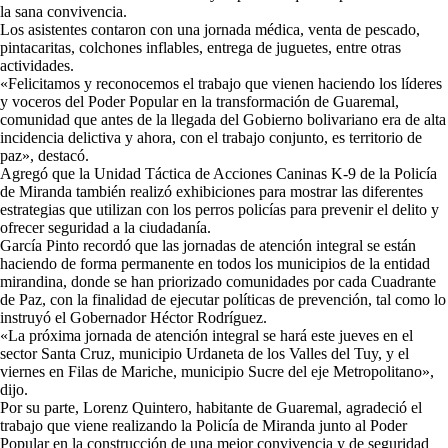
la sana convivencia.
Los asistentes contaron con una jornada médica, venta de pescado,
pintacaritas, colchones inflables, entrega de juguetes, entre otras
actividades.
«Felicitamos y reconocemos el trabajo que vienen haciendo los líderes
y voceros del Poder Popular en la transformación de Guaremal,
comunidad que antes de la llegada del Gobierno bolivariano era de alta
incidencia delictiva y ahora, con el trabajo conjunto, es territorio de
paz», destacó.
Agregó que la Unidad Táctica de Acciones Caninas K-9 de la Policía
de Miranda también realizó exhibiciones para mostrar las diferentes
estrategias que utilizan con los perros policías para prevenir el delito y
ofrecer seguridad a la ciudadanía.
García Pinto recordó que las jornadas de atención integral se están
haciendo de forma permanente en todos los municipios de la entidad
mirandina, donde se han priorizado comunidades por cada Cuadrante
de Paz, con la finalidad de ejecutar políticas de prevención, tal como lo
instruyó el Gobernador Héctor Rodríguez.
«La próxima jornada de atención integral se hará este jueves en el
sector Santa Cruz, municipio Urdaneta de los Valles del Tuy, y el
viernes en Filas de Mariche, municipio Sucre del eje Metropolitano»,
dijo.
Por su parte, Lorenz Quintero, habitante de Guaremal, agradeció el
trabajo que viene realizando la Policía de Miranda junto al Poder
Popular en la construcción de una mejor convivencia y de seguridad