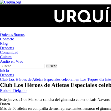
Saltar
al
contenido
Menú
Quienes Somos
principal
Contacto
Blog
Deportes
Comunidad
Cultura
Audio en Vivo
Buscar:
Inicio
Deportes
Club Los Héroes de Atletas Especiales celebran en Los Teques día In
Club Los Héroes de Atletas Especiales cel
Roberts Delgado
Este jueves 21 de Marzo la cancha del gimnasio cubierto Luis Navarro d
Down.
Más de 50 atletas en compañia de sus representantes llenaron el gimnas