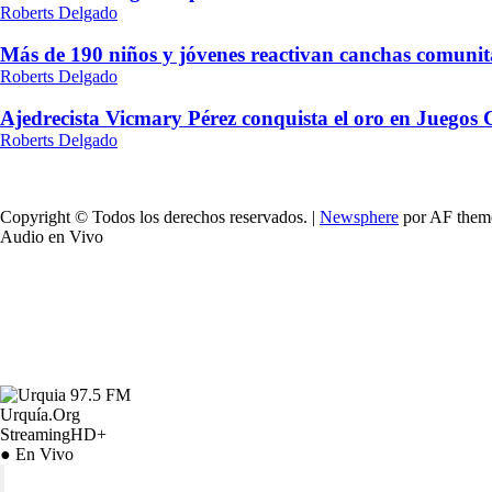
Roberts Delgado
Más de 190 niños y jóvenes reactivan canchas comunit
Roberts Delgado
Ajedrecista Vicmary Pérez conquista el oro en Juegos
Roberts Delgado
Copyright © Todos los derechos reservados.
|
Newsphere
por AF them
Audio en Vivo
Urquía.Org
StreamingHD+
● En Vivo