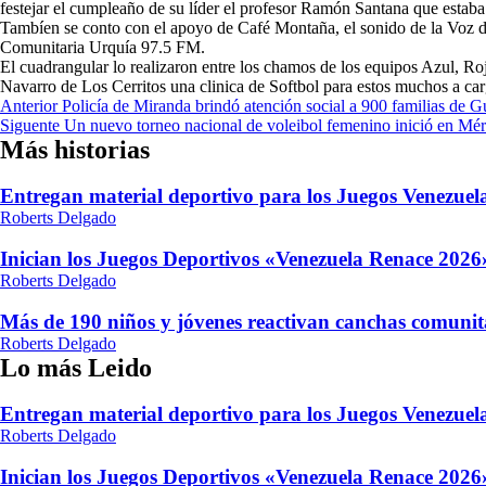
festejar el cumpleaño de su líder el profesor Ramón Santana que estab
Tambíen se conto con el apoyo de Café Montaña, el sonido de la Voz
Comunitaria Urquía 97.5 FM.
El cuadrangular lo realizaron entre los chamos de los equipos Azul, R
Navarro de Los Cerritos una clinica de Softbol para estos muchos a c
Navegación
Anterior
Policía de Miranda brindó atención social a 900 familias de 
Siguente
Un nuevo torneo nacional de voleibol femenino inició en Mér
de
Más historias
entradas
Entregan material deportivo para los Juegos Venezue
Roberts Delgado
Inician los Juegos Deportivos «Venezuela Renace 2026»
Roberts Delgado
Más de 190 niños y jóvenes reactivan canchas comunit
Roberts Delgado
Lo más Leido
Entregan material deportivo para los Juegos Venezue
Roberts Delgado
Inician los Juegos Deportivos «Venezuela Renace 2026»