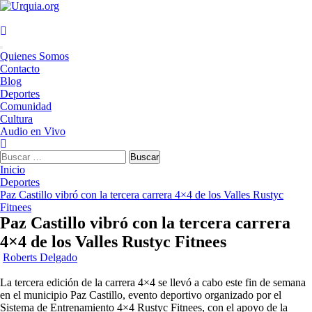
Saltar
al
contenido
Menú
Quienes Somos
principal
Contacto
Blog
Deportes
Comunidad
Cultura
Audio en Vivo
Buscar:
Inicio
Deportes
Paz Castillo vibró con la tercera carrera 4×4 de los Valles Rustyc
Fitnees
Paz Castillo vibró con la tercera carrera
4×4 de los Valles Rustyc Fitnees
Roberts Delgado
La tercera edición de la carrera 4×4 se llevó a cabo este fin de semana
en el municipio Paz Castillo, evento deportivo organizado por el
Sistema de Entrenamiento 4×4 Rustyc Fitnees, con el apoyo de la