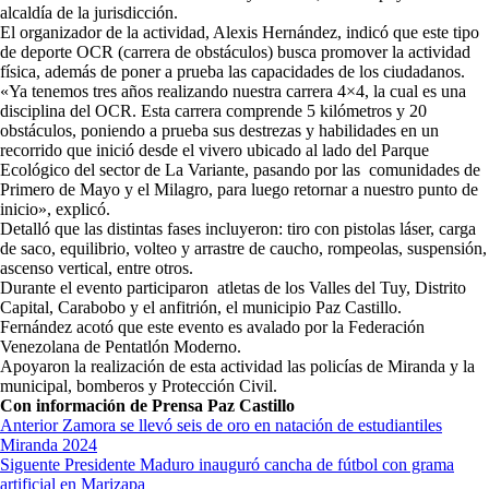
alcaldía de la jurisdicción.
El organizador de la actividad, Alexis Hernández, indicó que este tipo
de deporte OCR (carrera de obstáculos) busca promover la actividad
física, además de poner a prueba las capacidades de los ciudadanos.
«Ya tenemos tres años realizando nuestra carrera 4×4, la cual es una
disciplina del OCR. Esta carrera comprende 5 kilómetros y 20
obstáculos, poniendo a prueba sus destrezas y habilidades en un
recorrido que inició desde el vivero ubicado al lado del Parque
Ecológico del sector de La Variante, pasando por las comunidades de
Primero de Mayo y el Milagro, para luego retornar a nuestro punto de
inicio», explicó.
Detalló que las distintas fases incluyeron: tiro con pistolas láser, carga
de saco, equilibrio, volteo y arrastre de caucho, rompeolas, suspensión,
ascenso vertical, entre otros.
Durante el evento participaron atletas de los Valles del Tuy, Distrito
Capital, Carabobo y el anfitrión, el municipio Paz Castillo.
Fernández acotó que este evento es avalado por la Federación
Venezolana de Pentatlón Moderno.
Apoyaron la realización de esta actividad las policías de Miranda y la
municipal, bomberos y Protección Civil.
Con información de Prensa Paz Castillo
Navegación
Anterior
Zamora se llevó seis de oro en natación de estudiantiles
Miranda 2024
de
Siguente
Presidente Maduro inauguró cancha de fútbol con grama
entradas
artificial en Marizapa