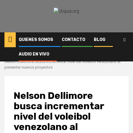
Saltar
al
contenido
QUIENES SOMOS
CONTACTO
BLOG
AUDIO EN VIVO
Inicio
Deportes
Nelson Dellimore busca incrementar nivel del voleibol venezolano al
presentar nuevos proyectos
Nelson Dellimore
busca incrementar
nivel del voleibol
venezolano al