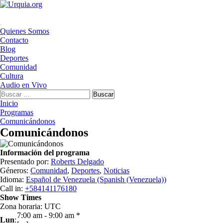
Saltar
al
contenido
Menú
Quienes Somos
principal
Contacto
Blog
Deportes
Comunidad
Cultura
Audio en Vivo
Buscar:
Inicio
Programas
Comunicándonos
Comunicándonos
Información del programa
Presentado por
:
Roberts Delgado
Géneros
:
Comunidad
,
Deportes
,
Noticias
Idioma
:
Español de Venezuela (Spanish (Venezuela))
Call in
:
+584141176180
Show Times
Zona horaria
:
UTC
7:00 am
-
9:00 am
*
Lun
: