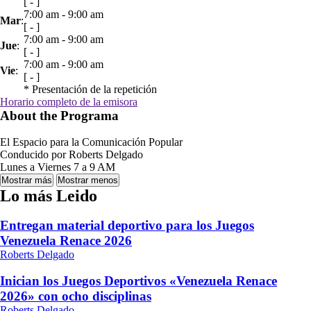
[
-
]
7:00 am
-
9:00 am
Mar
:
[
-
]
7:00 am
-
9:00 am
Jue
:
[
-
]
7:00 am
-
9:00 am
Vie
:
[
-
]
*
Presentación de la repetición
Horario completo de la emisora
About the Programa
El Espacio para la Comunicación Popular
Conducido por Roberts Delgado
Lunes a Viernes 7 a 9 AM
Lo más Leido
Entregan material deportivo para los Juegos
Venezuela Renace 2026
Roberts Delgado
Inician los Juegos Deportivos «Venezuela Renace
2026» con ocho disciplinas
Roberts Delgado