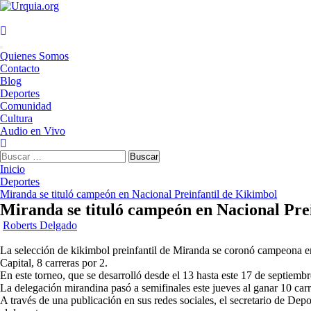
Saltar
al
contenido
Menú
Quienes Somos
principal
Contacto
Blog
Deportes
Comunidad
Cultura
Audio en Vivo
Buscar:
Inicio
Deportes
Miranda se tituló campeón en Nacional Preinfantil de Kikimbol
Miranda se tituló campeón en Nacional Pre
Roberts Delgado
La selección de kikimbol preinfantil de Miranda se coronó campeona en 
Capital, 8 carreras por 2.
En este torneo, que se desarrolló desde el 13 hasta este 17 de septiemb
La delegación mirandina pasó a semifinales este jueves al ganar 10 carr
A través de una publicación en sus redes sociales, el secretario de De