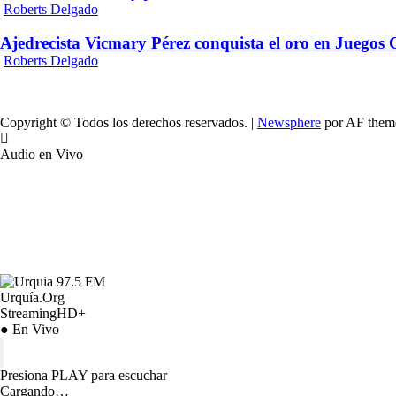
Roberts Delgado
Ajedrecista Vicmary Pérez conquista el oro en Juegos
Roberts Delgado
Copyright © Todos los derechos reservados.
|
Newsphere
por AF them
Audio en Vivo
Urquía.Org
StreamingHD+
● En Vivo
Presiona PLAY para escuchar
Cargando…