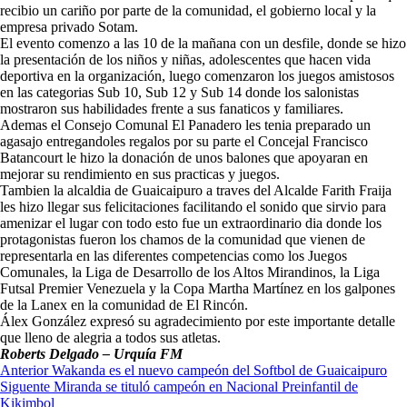
recibio un cariño por parte de la comunidad, el gobierno local y la
empresa privado Sotam.
El evento comenzo a las 10 de la mañana con un desfile, donde se hizo
la presentación de los niños y niñas, adolescentes que hacen vida
deportiva en la organización, luego comenzaron los juegos amistosos
en las categorias Sub 10, Sub 12 y Sub 14 donde los salonistas
mostraron sus habilidades frente a sus fanaticos y familiares.
Ademas el Consejo Comunal El Panadero les tenia preparado un
agasajo entregandoles regalos por su parte el Concejal Francisco
Batancourt le hizo la donación de unos balones que apoyaran en
mejorar su rendimiento en sus practicas y juegos.
Tambien la alcaldia de Guaicaipuro a traves del Alcalde Farith Fraija
les hizo llegar sus felicitaciones facilitando el sonido que sirvio para
amenizar el lugar con todo esto fue un extraordinario dia donde los
protagonistas fueron los chamos de la comunidad que vienen de
representarla en las diferentes competencias como los Juegos
Comunales, la Liga de Desarrollo de los Altos Mirandinos, la Liga
Futsal Premier Venezuela y la Copa Martha Martínez en los galpones
de la Lanex en la comunidad de El Rincón.
Álex González expresó su agradecimiento por este importante detalle
que lleno de alegria a todos sus atletas.
Roberts Delgado – Urquía FM
Navegación
Anterior
Wakanda es el nuevo campeón del Softbol de Guaicaipuro
Siguente
Miranda se tituló campeón en Nacional Preinfantil de
de
Kikimbol