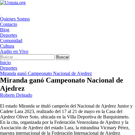
Saltar
al
contenido
Menú
Quienes Somos
principal
Contacto
Blog
Deportes
Comunidad
Cultura
Audio en Vivo
Buscar:
Inicio
Deportes
Miranda ganó Campeonato Nacional de Ajedrez
Miranda ganó Campeonato Nacional de
Ajedrez
Roberts Delgado
El estado Miranda se tituló campeón del Nacional de Ajedrez Junior y
Cadete Lara 2023, realizado del 17 al 21 de mayo en la Casa del
Ajedrez Oliver Soto, ubicada en la Villa Deportiva de Barquisimeto.
En la cita, organizada por la Federación Venezolana de Ajedrez y la
Asociación de Ajedrez del estado Lara, la mirandina Vicmary Pérez,
maestra internacional de la Federación Internacional de Ajedrez