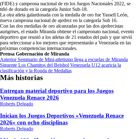
(FIDE) y campeona nacional de en los Juegos Nacionales 2022, se
tiñó de dorado en la categoría Junior Sub-18.
La otra atleta galardonada con la medalla de oro fue
Y
assell León,
nueva campeona nacional de ajedrez en la categoría Sub 16.
Con las dos medallas de oro alcanzadas por las dos ajedrecistas
aurigrises, el estado Miranda obtiene el campeonato nacional, evento
deportivo que reunió a los atletas de 21 estados del país y que sirvió
para seleccionar a los mejores que representarán a Venezuela en las
próximas competencias internacionales.
Prensa Gobernación de Miranda
Navegación
Anterior
Seminario de Mini-atletismo llega a escuelas de Miranda
Siguente
Los Chamitos del Beisbol Venezuela U12 acaricia la
de
clasificación y la Ronda de Medallas
entradas
Más historias
Entregan material deportivo para los Juegos
Venezuela Renace 2026
Roberts Delgado
Inician los Juegos Deportivos «Venezuela Renace
2026» con ocho disciplinas
Roberts Delgado