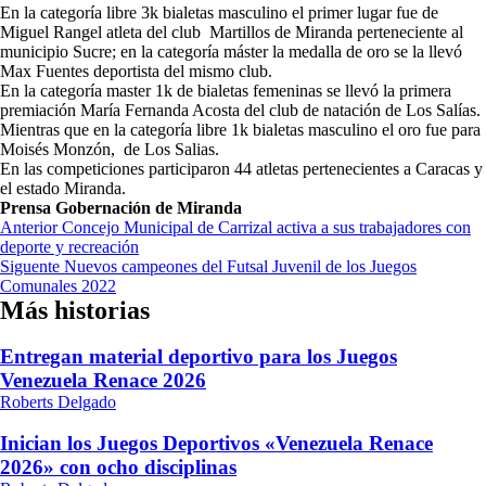
En la categoría libre 3k bialetas masculino el primer lugar fue de
Miguel Rangel atleta del club Martillos de Miranda perteneciente al
municipio Sucre; en la categoría máster la medalla de oro se la llevó
Max Fuentes deportista del mismo club.
En la categoría master 1k de bialetas femeninas se llevó la primera
premiación María Fernanda Acosta del club de natación de Los Salías.
Mientras que en la categoría libre 1k bialetas masculino el oro fue para
Moisés Monzón, de Los Salias.
En las competiciones participaron 44 atletas pertenecientes a Caracas y
el estado Miranda.
Prensa Gobernación de Miranda
Navegación
Anterior
Concejo Municipal de Carrizal activa a sus trabajadores con
deporte y recreación
de
Siguente
Nuevos campeones del Futsal Juvenil de los Juegos
entradas
Comunales 2022
Más historias
Entregan material deportivo para los Juegos
Venezuela Renace 2026
Roberts Delgado
Inician los Juegos Deportivos «Venezuela Renace
2026» con ocho disciplinas