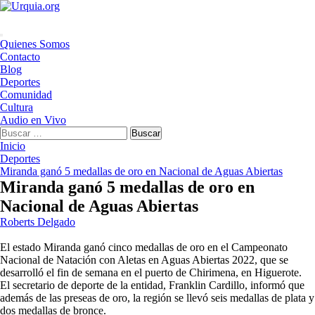
Saltar
al
contenido
Menú
Quienes Somos
principal
Contacto
Blog
Deportes
Comunidad
Cultura
Audio en Vivo
Buscar:
Inicio
Deportes
Miranda ganó 5 medallas de oro en Nacional de Aguas Abiertas
Miranda ganó 5 medallas de oro en
Nacional de Aguas Abiertas
Roberts Delgado
El estado Miranda ganó cinco medallas de oro en el Campeonato
Nacional de Natación con Aletas en Aguas Abiertas 2022, que se
desarrolló el fin de semana en el puerto de Chirimena, en Higuerote.
El secretario de deporte de la entidad, Franklin Cardillo, informó que
además de las preseas de oro, la región se llevó seis medallas de plata y
dos medallas de bronce.