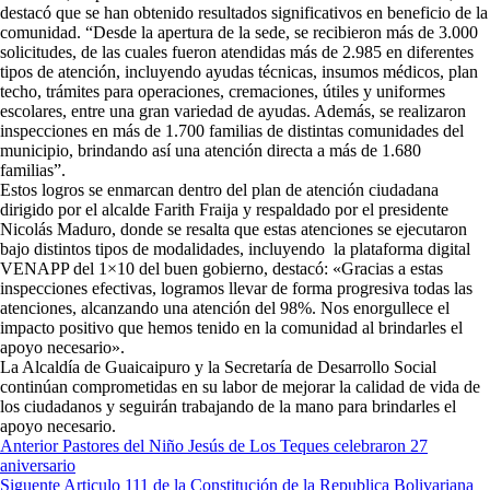
destacó que se han obtenido resultados significativos en beneficio de la
comunidad. “Desde la apertura de la sede, se recibieron más de 3.000
solicitudes, de las cuales fueron atendidas más de 2.985 en diferentes
tipos de atención, incluyendo ayudas técnicas, insumos médicos, plan
techo, trámites para operaciones, cremaciones, útiles y uniformes
escolares, entre una gran variedad de ayudas. Además, se realizaron
inspecciones en más de 1.700 familias de distintas comunidades del
municipio, brindando así una atención directa a más de 1.680
familias”.
Estos logros se enmarcan dentro del plan de atención ciudadana
dirigido por el alcalde Farith Fraija y respaldado por el presidente
Nicolás Maduro, donde se resalta que estas atenciones se ejecutaron
bajo distintos tipos de modalidades, incluyendo la plataforma digital
VENAPP del 1×10 del buen gobierno, destacó: «Gracias a estas
inspecciones efectivas, logramos llevar de forma progresiva todas las
atenciones, alcanzando una atención del 98%. Nos enorgullece el
impacto positivo que hemos tenido en la comunidad al brindarles el
apoyo necesario».
La Alcaldía de Guaicaipuro y la Secretaría de Desarrollo Social
continúan comprometidas en su labor de mejorar la calidad de vida de
los ciudadanos y seguirán trabajando de la mano para brindarles el
apoyo necesario.
Navegación
Anterior
Pastores del Niño Jesús de Los Teques celebraron 27
aniversario
de
Siguente
Articulo 111 de la Constitución de la Republica Bolivariana