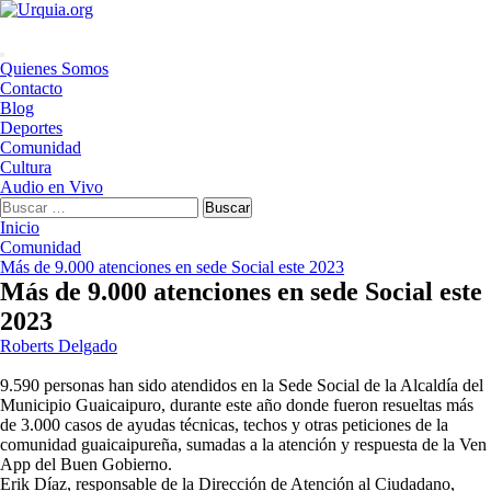
Saltar
al
contenido
Menú
Quienes Somos
principal
Contacto
Blog
Deportes
Comunidad
Cultura
Audio en Vivo
Buscar:
Inicio
Comunidad
Más de 9.000 atenciones en sede Social este 2023
Más de 9.000 atenciones en sede Social este
2023
Roberts Delgado
9.590 personas han sido atendidos en la Sede Social de la Alcaldía del
Municipio Guaicaipuro, durante este año donde fueron resueltas más
de 3.000 casos de ayudas técnicas, techos y otras peticiones de la
comunidad guaicaipureña, sumadas a la atención y respuesta de la Ven
App del Buen Gobierno.
Erik Díaz, responsable de la Dirección de Atención al Ciudadano,