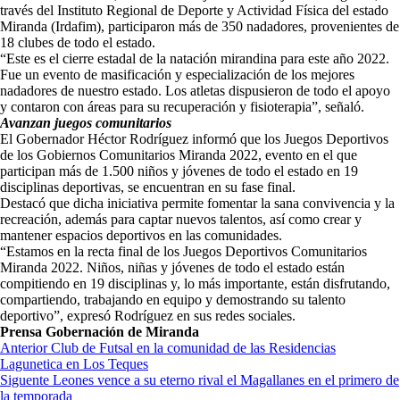
través del Instituto Regional de Deporte y Actividad Física del estado
Miranda (Irdafim), participaron más de 350 nadadores, provenientes de
18 clubes de todo el estado.
“Este es el cierre estadal de la natación mirandina para este año 2022.
Fue un evento de masificación y especialización de los mejores
nadadores de nuestro estado. Los atletas dispusieron de todo el apoyo
y contaron con áreas para su recuperación y fisioterapia”, señaló.
Avanzan juegos comunitarios
El Gobernador Héctor Rodríguez informó que los Juegos Deportivos
de los Gobiernos Comunitarios Miranda 2022, evento en el que
participan más de 1.500 niños y jóvenes de todo el estado en 19
disciplinas deportivas, se encuentran en su fase final.
Destacó que dicha iniciativa permite fomentar la sana convivencia y la
recreación, además para captar nuevos talentos, así como crear y
mantener espacios deportivos en las comunidades.
“Estamos en la recta final de los Juegos Deportivos Comunitarios
Miranda 2022. Niños, niñas y jóvenes de todo el estado están
compitiendo en 19 disciplinas y, lo más importante, están disfrutando,
compartiendo, trabajando en equipo y demostrando su talento
deportivo”, expresó Rodríguez en sus redes sociales.
Prensa Gobernación de Miranda
Navegación
Anterior
Club de Futsal en la comunidad de las Residencias
Lagunetica en Los Teques
de
Siguente
Leones vence a su eterno rival el Magallanes en el primero de
entradas
la temporada