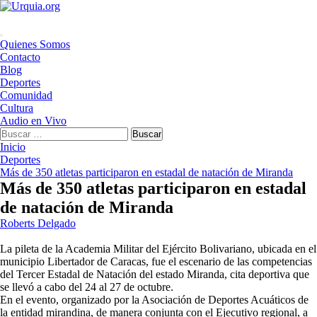
Saltar
al
contenido
Menú
Quienes Somos
principal
Contacto
Blog
Deportes
Comunidad
Cultura
Audio en Vivo
Buscar:
Inicio
Deportes
Más de 350 atletas participaron en estadal de natación de Miranda
Más de 350 atletas participaron en estadal
de natación de Miranda
Roberts Delgado
La pileta de la Academia Militar del Ejército Bolivariano, ubicada en el
municipio Libertador de Caracas, fue el escenario de las competencias
del Tercer Estadal de Natación del estado Miranda, cita deportiva que
se llevó a cabo del 24 al 27 de octubre.
En el evento, organizado por la Asociación de Deportes Acuáticos de
la entidad mirandina, de manera conjunta con el Ejecutivo regional, a