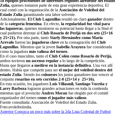
18 equipos procedentes de diferentes regiones alrededor del estado
Zulia,
quienes tomaron parte de esta gran experiencia deportiva. El
cual contó con la organización de la
Asociación de Voleibol del
Estado Zulia
garantizando una labor solvente.
Adicionalmente,
El Club Lagunillas
resultó un claro
ganador
dentro
de la
categoría femenina
. En efecto,
la regularidad fue vital para
las laguneras
, quienes mostraron su potencial hasta llegar a la final el
cual pudieron derrotar al
Club Rosario de Perijá en dos sets (25×16
y 25×21).
Por otra parte, tanto
Starly Hernández como Maria
Arevalo
fueron las
jugadoras clave
en la consagración del
Club
Lagunillas
. Mientras que la joven
Isabella Arayura
fue considerada
como la jugadora
más valiosa del torneo
.
En el caso masculino, tanto el
Club Colón como Rosario de Perijá,
ambos tuvieron
un ascenso regular
a lo largo de la competición.
Hasta que llegaron
a medirse en la instancia definitiva
. Una vez allí
dentro. Había que competir para ser
el mejor del voleibol dentro del
estado Zulia
. Siendo los
coloneses
los justos ganadores tras vencer al
conjunto
rosarino en sets corridos 2-0 (25×14 y 25×16).
En esta ocasión, los jugadores
Luis Villasmil, Santiago Vuceña y
Larry Barboza
lograron grandes actuaciones en toda la contienda
mientras que el jovencito
Andres Moran
fue elegido por el comité
organizador del torneo
como el jugador más valioso
.
Fuente consultada: Asociación de Voleibol del Estado Zulia.
Foto:avoleibolzulia.
Navegación
Anterior
Conozca un poco más sobre la 2da Liga Colegial de Futbol