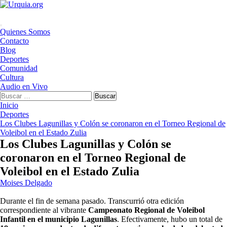
Saltar
al
contenido
Menú
Quienes Somos
principal
Contacto
Blog
Deportes
Comunidad
Cultura
Audio en Vivo
Buscar:
Inicio
Deportes
Los Clubes Lagunillas y Colón se coronaron en el Torneo Regional de
Voleibol en el Estado Zulia
Los Clubes Lagunillas y Colón se
coronaron en el Torneo Regional de
Voleibol en el Estado Zulia
Moises Delgado
Durante el fin de semana pasado. Transcurrió otra edición
correspondiente al vibrante
Campeonato Regional de Voleibol
Infantil en el municipio Lagunillas
. Efectivamente, hubo un total de