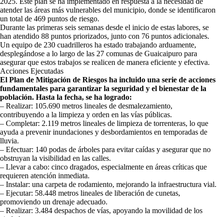
2025. Este plan se ha implementado en respuesta a la necesidad de
atender las áreas más vulnerables del municipio, donde se identificaron
un total de 469 puntos de riesgo.
Durante las primeras seis semanas desde el inicio de estas labores, se
han atendido 88 puntos priorizados, junto con 76 puntos adicionales.
Un equipo de 230 cuadrilleros ha estado trabajando arduamente,
desplegándose a lo largo de las 27 comunas de Guaicaipuro para
asegurar que estos trabajos se realicen de manera eficiente y efectiva.
Acciones Ejecutadas
El Plan de Mitigación de Riesgos ha incluido una serie de acciones
fundamentales para garantizar la seguridad y el bienestar de la
población. Hasta la fecha, se ha logrado:
– Realizar: 105.690 metros lineales de desmalezamiento,
contribuyendo a la limpieza y orden en las vías públicas.
– Completar: 2.119 metros lineales de limpieza de torrenteras, lo que
ayuda a prevenir inundaciones y desbordamientos en temporadas de
lluvia.
– Efectuar: 140 podas de árboles para evitar caídas y asegurar que no
obstruyan la visibilidad en las calles.
– Llevar a cabo: cinco dragados, especialmente en áreas críticas que
requieren atención inmediata.
– Instalar: una carpeta de rodamiento, mejorando la infraestructura vial.
– Ejecutar: 58.448 metros lineales de liberación de cunetas,
promoviendo un drenaje adecuado.
– Realizar: 3.484 despachos de vías, apoyando la movilidad de los