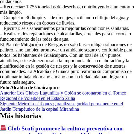
ciudadanos.
– Recolectar: 1.755 toneladas de desechos, contribuyendo a un entorno
más limpio.
– Completar: 36 limpiezas de drenajes, facilitando el flujo del agua y
reduciendo riesgos en épocas de lluvias.
– Ejecutar: seis saneamientos para mejorar las condiciones sanitarias.
– Realizar: dos reparaciones de alcantarillas, cruciales para el correcto
funcionamiento de las redes de agua.
El Plan de Mitigación de Riesgos no solo busca mitigar situaciones de
peligro, sino también promover un ambiente seguro y confortable para
todos los habitantes de Guaicaipuro. Con un total de 164 puntos
atendidos, este esfuerzo resalta la importancia de la colaboración y la
planificación en la gestión de riesgos y la conservación de nuestras
comunidades. La Alcaldía de Guaicaipuro reafirma su compromiso de
continuar trabajando mano a mano con la ciudadanía para lograr un
futuro más seguro.
Foto Alcaldía de Guaicaipuro
Navegación
Anterior
Los Clubes Lagunillas y Colón se coronaron en el Torneo
Regional de Voleibol en el Estado Zulia
de
Siguente
Metro Los Teques garantiza seguridad permanente en el
entradas
Jardín Terapéutico de la capital Mirandina
Más historias
Club Scuti promueve la cultura preventiva con