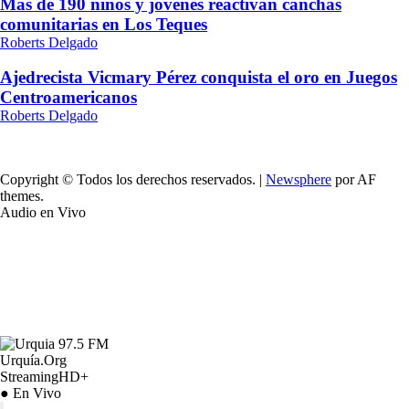
Más de 190 niños y jóvenes reactivan canchas
comunitarias en Los Teques
Roberts Delgado
Ajedrecista Vicmary Pérez conquista el oro en Juegos
Centroamericanos
Roberts Delgado
Copyright © Todos los derechos reservados.
|
Newsphere
por AF
themes.
Audio en Vivo
Urquía.Org
StreamingHD+
● En Vivo