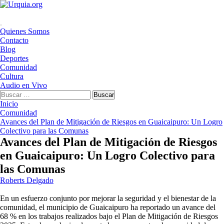
Saltar
al
contenido
Menú
Quienes Somos
principal
Contacto
Blog
Deportes
Comunidad
Cultura
Audio en Vivo
Buscar:
Inicio
Comunidad
Avances del Plan de Mitigación de Riesgos en Guaicaipuro: Un Logro
Colectivo para las Comunas
Avances del Plan de Mitigación de Riesgos
en Guaicaipuro: Un Logro Colectivo para
las Comunas
Roberts Delgado
En un esfuerzo conjunto por mejorar la seguridad y el bienestar de la
comunidad, el municipio de Guaicaipuro ha reportado un avance del
68 % en los trabajos realizados bajo el Plan de Mitigación de Riesgos