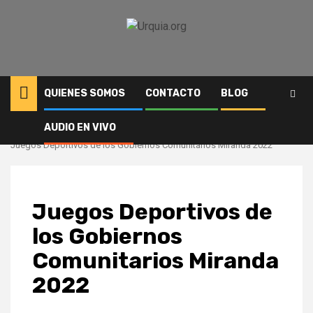
Saltar
al
contenido
QUIENES SOMOS
CONTACTO
BLOG
AUDIO EN VIVO
Inicio
Deportes
Juegos Deportivos de los Gobiernos Comunitarios Miranda 2022
Juegos Deportivos de
los Gobiernos
Comunitarios Miranda
2022