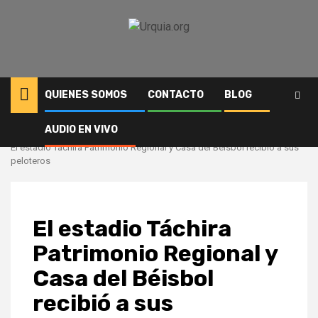
Saltar
al
contenido
QUIENES SOMOS
CONTACTO
BLOG
AUDIO EN VIVO
Inicio
Deportes
El estadio Táchira Patrimonio Regional y Casa del Béisbol recibió a sus
peloteros
El estadio Táchira
Patrimonio Regional y
Casa del Béisbol
recibió a sus