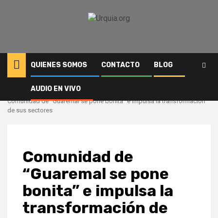
Saltar
al
contenido
QUIENES SOMOS
CONTACTO
BLOG
AUDIO EN VIVO
Inicio
Comunidad
Comunidad de “Guaremal se pone bonita” e impulsa la transformación
de sus sectores
Comunidad de
“Guaremal se pone
bonita” e impulsa la
transformación de