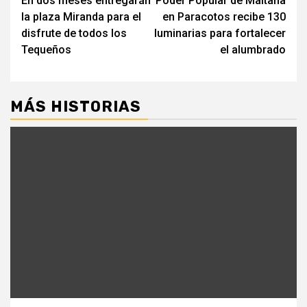
En dos meses entregarán
Poder Popular de Maitana
de
la plaza Miranda para el
en Paracotos recibe 130
entradas
disfrute de todos los
luminarias para fortalecer
Tequeños
el alumbrado
MÁS HISTORIAS